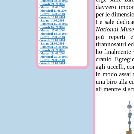
-
Domenica 08.08.2004
-
Lunedì 09.09.2004
davvero impone
-
Martedì 10.08.2004
-
Mercoledì 11.08.2004
per le dimensi
-
Giovedì 12.09.2004
-
Venerdì 13.08.2004
Le sale dedica
-
Sabato 14.08.2004
-
Domenica 15.08.2004
-
Lunedì 16.09.2004
National Muse
-
Martedì 17.08.2004
-
Mercoledì 18.08.2004
più reperti e
-
Giovedì 19.09.2004
-
Venerdì 20.08.2004
tirannosauri ed
-
Sabato 21.08.2004
-
Domenica 22.08.2004
ho finalmente v
-
Lunedì 23.09.2004
-
Martedì 24.08.2004
-
Mercoledì 25.08.2004
cranio. Egregi
-
Giovedì 26.09.2004
-
Venerdì 27.08.2004
agli uccelli, c
in modo assai 
una biro alla c
ali mentre si s