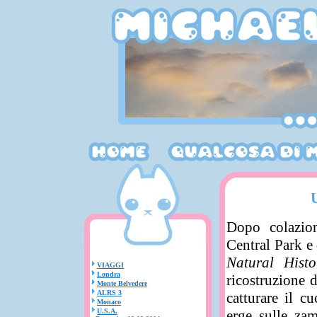
Dopo colazion
Central Park e 
Natural Histo
VIAGGI
Londra
ricostruzione 
Monte Belvedere
ALRS 3
catturare il c
Monaco
U.S.A.
erge sulle zam