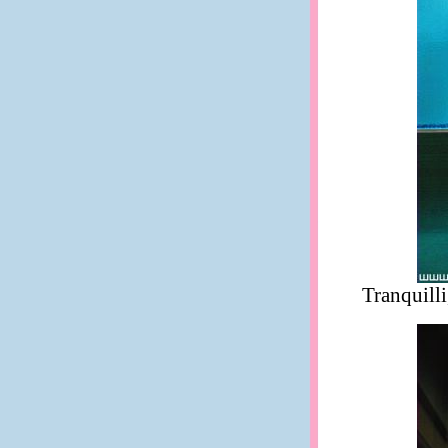
Tranquilli