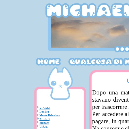
Dopo una matti
stavano divent
per trascorrere
VIAGGI
Londra
Per accedere a
Monte Belvedere
ALRS 3
pagare, in quan
Monaco
U.S.A.
Ne consegue ch