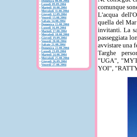
-
Domenica 08.08.2004
-
Lunedì 09.09.2004
comunque sono 
-
Martedì 10.08.2004
-
Mercoledì 11.08.2004
L'acqua dell'
-
Giovedì 12.09.2004
-
Venerdì 13.08.2004
quella del Mar
-
Sabato 14.08.2004
-
Domenica 15.08.2004
-
Lunedì 16.09.2004
invitanti. La 
-
Martedì 17.08.2004
-
Mercoledì 18.08.2004
passeggiata lo
-
Giovedì 19.09.2004
-
Venerdì 20.08.2004
avvistare una f
-
Sabato 21.08.2004
-
Domenica 22.08.2004
Targhe perso
-
Lunedì 23.09.2004
-
Martedì 24.08.2004
-
Mercoledì 25.08.2004
"UGA", "MY
-
Giovedì 26.09.2004
-
Venerdì 27.08.2004
YOI", "RATTY