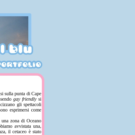
si sulla punta di Cape
Essendo
gay friendly
si
izzano gli spettacoli
ssono esprimersi come
in una zona di Oceano
bbiamo avvistata una,
za, il cetaceo è stato