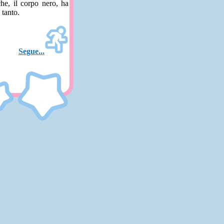
he, il corpo nero, ha
 tanto.
Segue...