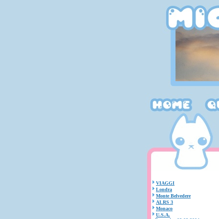
VIAGGI
Londra
Monte Belvedere
ALRS 3
Monaco
U.S.A.