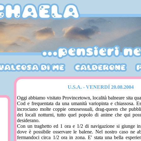
U.S.A. - VENERDÍ 20.08.2004
Oggi abbiamo visitato Provincetown, località balneare sita qua
Cod e frequentata da una umanità variopinta e chiassosa. 
incrociano molte coppie omosessuali, drag-queen che pubblic
dei locali notturni, tutto quel popolo di anime che qui po
desiderano.
Con un traghetto ed 1 ora e 1/2 di navigazione si giunge 
dove è possibile osservare le balene. Nel nostro caso ne a
fermandoci circa 1/2 ora in zona. E' stata una bella esperien