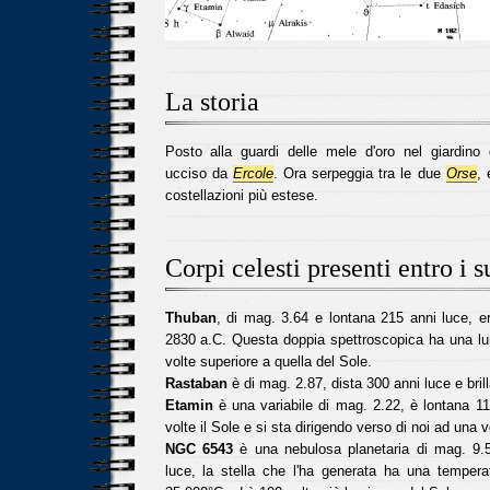
La storia
Posto alla guardi delle mele d'oro nel giardino 
ucciso da
Ercole
. Ora serpeggia tra le due
Orse
, 
costellazioni più estese.
Corpi celesti presenti entro i s
Thuban
, di mag. 3.64 e lontana 215 anni luce, er
2830 a.C. Questa doppia spettroscopica ha una lu
volte superiore a quella del Sole.
Rastaban
è di mag. 2.87, dista 300 anni luce e bril
Etamin
è una variabile di mag. 2.22, è lontana 110
volte il Sole e si sta dirigendo verso di noi ad una v
NGC 6543
è una nebulosa planetaria di mag. 9.5
luce, la stella che l'ha generata ha una temperat