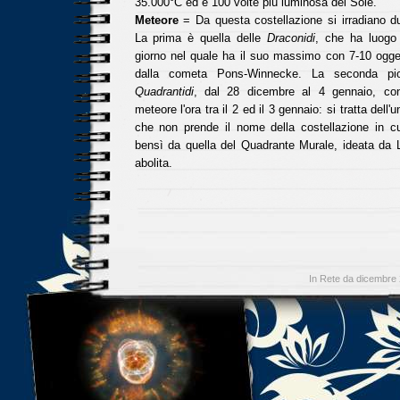
35.000°C ed è 100 volte più luminosa del Sole.
Meteore
= Da questa costellazione si irradiano d
La prima è quella delle
Draconidi
, che ha luogo
giorno nel quale ha il suo massimo con 7-10 ogget
dalla cometa Pons-Winnecke. La seconda pio
Quadrantidi
, dal 28 dicembre al 4 gennaio, c
meteore l'ora tra il 2 ed il 3 gennaio: si tratta dell
che non prende il nome della costellazione in cui
bensì da quella del Quadrante Murale, ideata da 
abolita.
In Rete da dicembre 