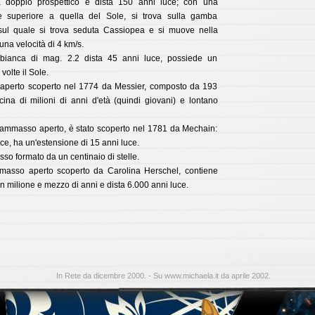
a doppio prospettico e dista 150 anni luce; con una
e superiore a quella del Sole, si trova sulla gamba
 sul quale si trova seduta Cassiopea e si muove nella
una velocità di 4 km/s.
bianca di mag. 2.2 dista 45 anni luce, possiede un
volte il Sole.
perto scoperto nel 1774 da Messier, composto da 193
cina di milioni di anni d'età (quindi giovani) e lontano
 ammasso aperto, è stato scoperto nel 1781 da Mechain:
ce, ha un'estensione di 15 anni luce.
o formato da un centinaio di stelle.
asso aperto scoperto da Carolina Herschel, contiene
un milione e mezzo di anni e dista 6.000 anni luce.
In Rete da dicembre 2000. - Su www.michaela.it da aprile 2002.