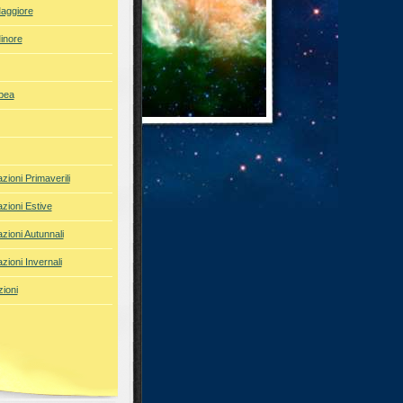
aggiore
inore
pea
azioni Primaverili
azioni Estive
azioni Autunnali
azioni Invernali
ioni