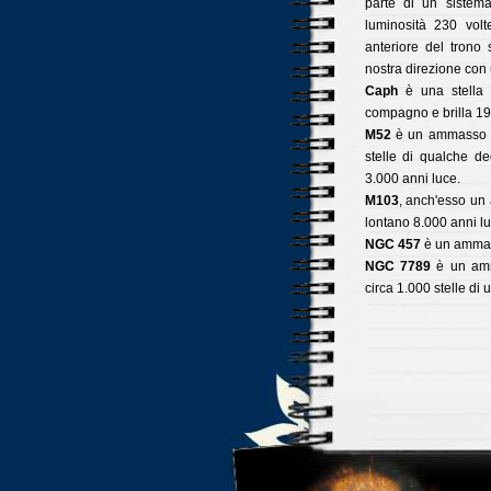
parte di un sistem
luminosità 230 volt
anteriore del trono
nostra direzione con 
Caph
è una stella 
compagno e brilla 19 
M52
è un ammasso a
stelle di qualche de
3.000 anni luce.
M103
, anch'esso un
lontano 8.000 anni lu
NGC 457
è un ammass
NGC 7789
è un amm
circa 1.000 stelle di 