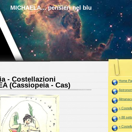
MICHAELA... pensieri nel blu
a - Costellazioni
Home Pa
 (Cassiopeia - Cas)
Astronom
Almanac
+ Costell
+ 88 setto
+ Costell