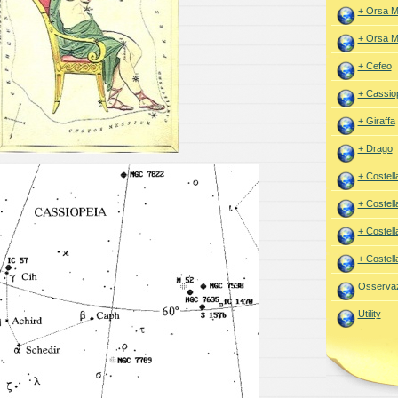
+ Orsa M
+ Orsa M
+ Cefeo
+ Cassio
+ Giraffa
+ Drago
+ Costell
+ Costell
+ Costell
+ Costell
Osservaz
Utility