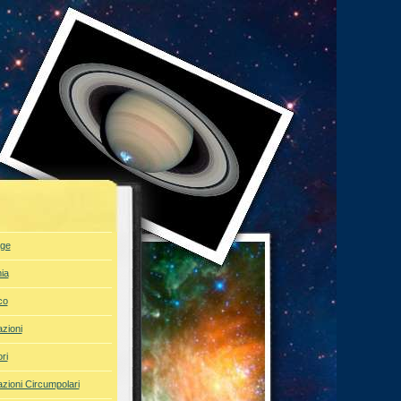
ge
ia
co
azioni
ri
azioni Circumpolari