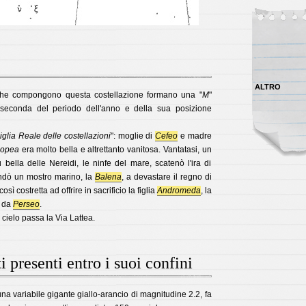
ALTRO
i che compongono questa costellazione formano una "
M
"
 seconda del periodo dell'anno e della sua posizione
glia Reale delle costellazioni
": moglie di
Cefeo
e madre
iopea
era molto bella e altrettanto vanitosa. Vantatasi, un
 bella delle Nereidi, le ninfe del mare, scatenò l'ira di
andò un mostro marino, la
Balena
, a devastare il regno di
così costretta ad offrire in sacrificio la figlia
Andromeda
, la
a da
Perseo
.
 cielo passa la Via Lattea.
i presenti entro i suoi confini
una variabile gigante giallo-arancio di magnitudine 2.2, fa