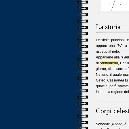
La storia
Le stelle principal
oppure una "
W
", a
rispetto al polo.
Appartiene alla "
Fami
di
Andromeda
,
Cass
giorno, di essere più
Nettuno, il quale m
Cefeo.
Cassiopea
fu 
quale fu però salvat
In questa regione del
Corpi celest
Schedar
(=
seno
) è 