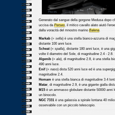
Generato dal sangue della gorgone Medusa dopo ch
uccisa da
Perseo
, il mitico cavallo alato aiutò l'er
dalla voracità del mnostro marino
Balena
.
Markab
(=
sella
) è una stella bianco-azzurra di mag
distante 100 anni luce.
Scheat
(=
spalla
), distante 180 anni luce, è una gi
volte il diametro del Sole, di magnitudine 2.4 - 2.8.
Algenib
(=
ala
), di magnitudine 2.8, è una stella b
490 anni luce.
Enif
(=
naso
) dista 520 anni luce ed è una supergiga
magnitudine 2.4.
Homam
è una stella bianca di magnitudine 3.4 lon
Matar
, di magnitudine 2.9, è una gigante gialla dist
M15
è un ammasso globulare distante 50000 anni l
un binocolo.
NGC 7331
è una galassia a spirale lontana 40 milion
osservabile con un piccolo telescopio.