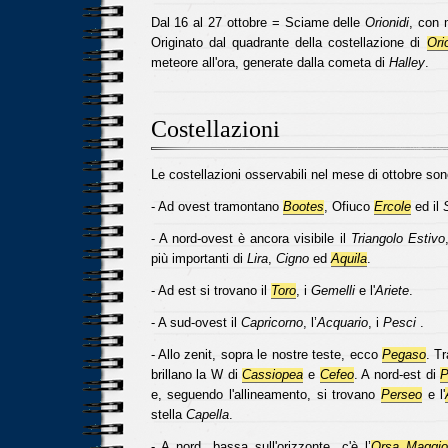
Dal 16 al 27 ottobre = Sciame delle
Orionidi
, con 
Originato dal quadrante della costellazione di
Ori
meteore all'ora, generate dalla cometa di
Halley
.
Costellazioni
Le costellazioni osservabili nel mese di ottobre son
- Ad ovest tramontano
Bootes
, Ofiuco
Ercole
ed il
S
- A nord-ovest è ancora visibile il
Triangolo Estivo
più importanti di
Lira
,
Cigno
ed
Aquila
.
- Ad est si trovano il
Toro
, i
Gemelli
e l'
Ariete
.
- A sud-ovest il
Capricorno
, l’
Acquario
, i
Pesci
.
- Allo zenit, sopra le nostre teste, ecco
Pegaso
. Tr
brillano la W di
Cassiopea
e
Cefeo
. A nord-est di
P
e, seguendo l'allineamento, si trovano
Perseo
e l'
stella
Capella
.
- A nord, bassa sull'orizzonte, c'è l’
Orsa Maggio