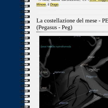
Minore
, il
Drago
.
La costellazione del mese -
(Pegasus - Peg)