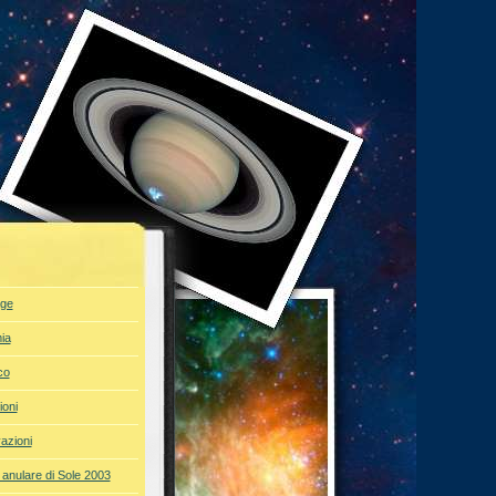
ge
ia
co
ioni
azioni
 anulare di Sole 2003