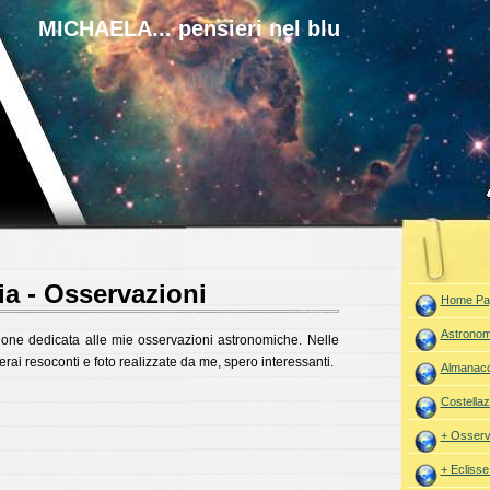
MICHAELA... pensieri nel blu
a - Osservazioni
Home Pa
Astronom
one dedicata alle mie osservazioni astronomiche. Nelle
rai resoconti e foto realizzate da me, spero interessanti.
Almanac
Costellaz
+ Osserv
+ Eclisse