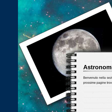
Astronomi
Benvenuto nella sezi
prossime pagine trove