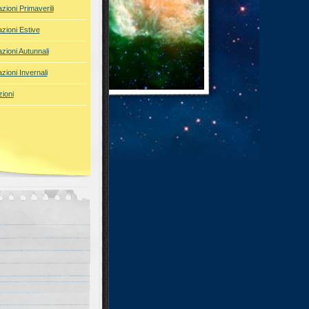
azioni Primaverili
azioni Estive
azioni Autunnali
azioni Invernali
ioni