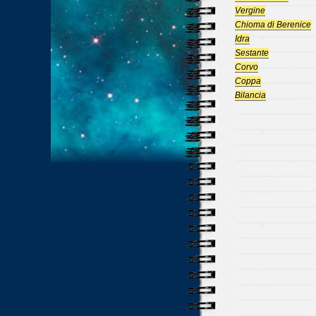
Vergine
Chioma di Berenice
Idra
Sestante
Corvo
Coppa
Bilancia