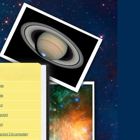
ge
ia
co
azioni
ri
azioni Circumpolari