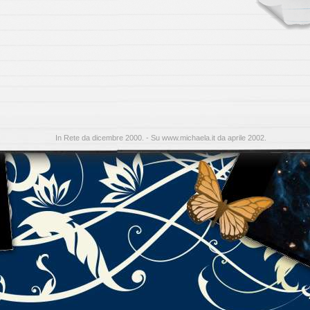
In Rete da dicembre 2000. - Su www.michaela.it da aprile 2002.