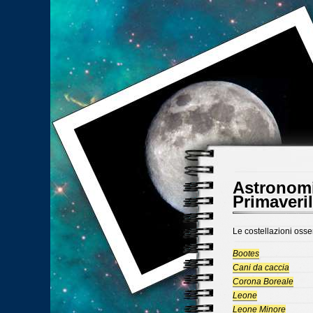
Astronomi
Primaveril
Le costellazioni osser
Bootes
Cani da caccia
Corona Boreale
Leone
Leone Minore