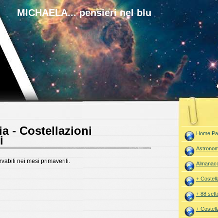
MICHAELA... pensieri nel blu
a - Costellazioni
Home Pa
i
Astronom
vabili nei mesi primaverili.
Almanac
+ Costell
+ 88 setto
+ Costell