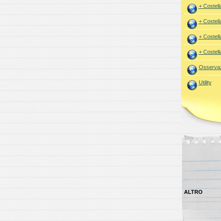
+ Costell
+ Costell
+ Costell
+ Costell
Osservaz
Utility
ALTRO