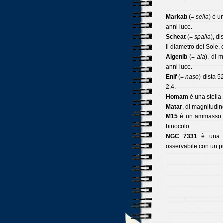
Markab
(=
sella
) è u
anni luce.
Scheat
(=
spalla
), d
il diametro del Sole, 
Algenib
(=
ala
), di 
anni luce.
Enif
(=
naso
) dista 
2.4.
Homam
è una stella
Matar
, di magnitudin
M15
è un ammasso gl
binocolo.
NGC 7331
è una ga
osservabile con un pi