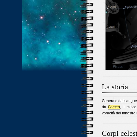
La storia
Generato dal sangue
da
Perseo
, il mitic
voracità del mnostro
Corpi celest