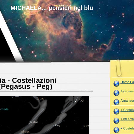
MICHAELA... pensieri nel blu
a - Costellazioni
Home Pa
Pegasus - Peg)
Astronom
Almanac
+ Costell
+ 88 setto
+ Costell