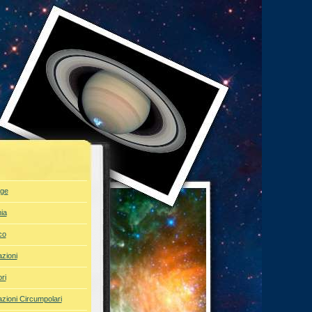
ge
ia
co
azioni
ri
azioni Circumpolari