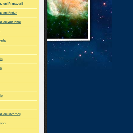
azioni Primaverili
azioni Estive
azioni Autunnali
o
meda
la
io
lo
azioni Invernali
ioni