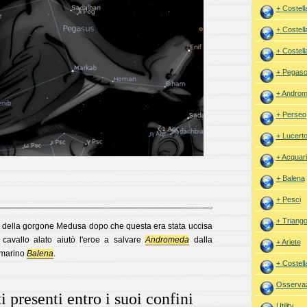
+ Costell
+ Costell
+ Costell
+ Pegas
+ Andro
+ Perseo
+ Lucerto
+ Acquar
+ Balena
+ Pesci
+ Triango
 della gorgone Medusa dopo che questa era stata uccisa
o cavallo alato aiutò l'eroe a salvare
Andromeda
dalla
+ Ariete
 marino
Balena
.
+ Costell
Osservaz
i presenti entro i suoi confini
Utility