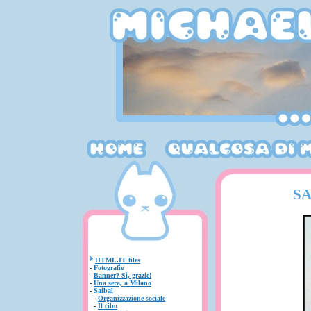
SA
HTML.IT files
-
Fotografie
-
Banner? Sì, grazie!
-
Una sera, a Milano
-
Saibal
-
Organizzazione sociale
-
Il cibo