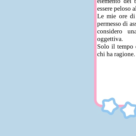
elemento del 
essere peloso a
Le mie ore di
permesso di ass
considero un
oggettiva.
Solo il tempo 
chi ha ragione.