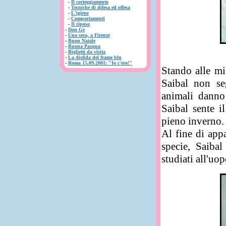
-
Il corteggiamento
-
Tecniche di difesa ed offesa
-
L'igiene
-
Comportamenti
-
Il riposo
-
Don Ge
-
Una sera, a Firenze
-
Buon Natale
-
Buona Pasqua
-
Biglietti da visita
-
La disfida del frame blu
-
Roma 15.09.2001: "Io c'ero!"
Stando alle mi
Saibal non seg
animali danno 
Saibal sente i
pieno inverno.
Al fine di app
specie, Saibal
studiati all'uop