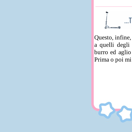
Questo, infine,
a quelli degli
burro ed aglio 
Prima o poi mi 