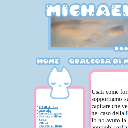
Usati come for
sopportiamo su
capitare che v
HTML.IT files
-
Fotografie
nel caso della
-
Banner? Sì, grazie!
-
Una sera, a Milano
Io ho avuto la
-
Saibal
-
Don Ge
entrambi realiz
-
Una sera, a Firenze