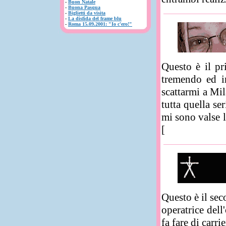
-
Buon Natale
-
Buona Pasqua
-
Biglietti da visita
-
La disfida del frame blu
-
Roma 15.09.2001: "Io c'ero!"
Questo è il pr
tremendo ed i
scattarmi a Mil
tutta quella se
mi sono valse l
[
Questo è il sec
operatrice dell
fa fare di carrie