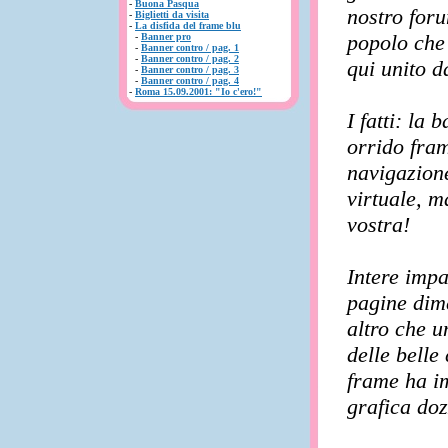
-
Buona Pasqua
nostro for
-
Biglietti da visita
-
La disfida del frame blu
popolo che 
-
Banner pro
-
Banner contro / pag. 1
-
Banner contro / pag. 2
qui unito d
-
Banner contro / pag. 3
-
Banner contro / pag. 4
-
Roma 15.09.2001: "Io c'ero!"
I fatti: la
orrido fram
navigazione
virtuale, m
vostra!
Intere impa
pagine dime
altro che u
delle belle
frame ha i
grafica doz