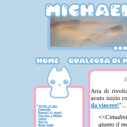
Aria di rivol
avuto inizio co
da vincere!
"...
HTML.IT files
-
Fotografie
-
Banner? Sì, grazie!
<<
Cittadin
-
Una sera, a Milano
-
Saibal
-
Don Ge
giunto il m
-
Buon Natale