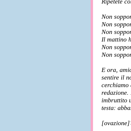
Ripetete c
Non soppor
Non soppor
Non soppor
Il mattino h
Non soppor
Non soppor
E ora, amic
sentire il 
cerchiamo d
redazione.
imbruttito 
testa: abba
[ovazione