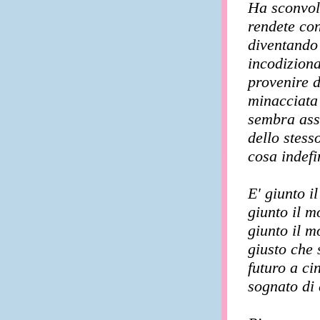
Ha sconvolt
rendete con
diventando 
incodiziona
provenire d
minacciata 
sembra ass
dello stes
cosa indefi
E' giunto i
giunto il m
giunto il m
giusto che
futuro a ci
sognato di 