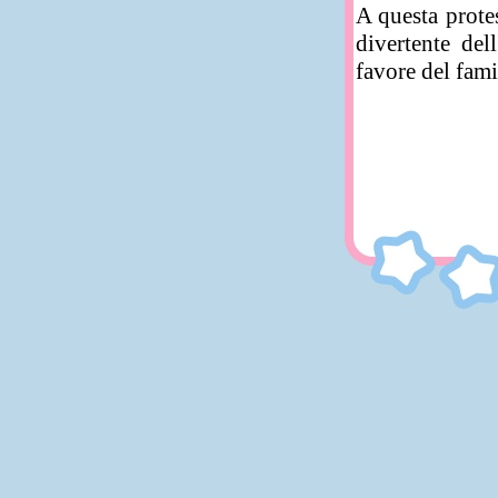
A questa prote
divertente del
favore del fami