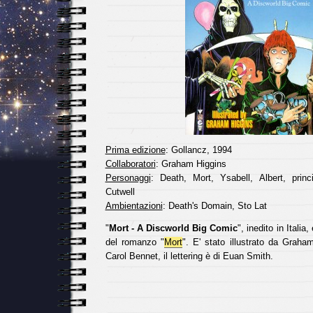
Prima edizione
: Gollancz, 1994
Collaboratori
: Graham Higgins
Personaggi
: Death, Mort, Ysabell, Albert, prin
Cutwell
Ambientazioni
: Death's Domain, Sto Lat
"
Mort - A Discworld Big Comic
", inedito in Italia
del romanzo "
Mort
". E' stato illustrato da Graha
Carol Bennet, il lettering è di Euan Smith.