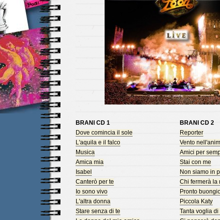
BRANI CD 1
BRANI CD 2
Dove comincia il sole
Reporter
L'aquila e il falco
Vento nell'ani
Musica
Amici per sem
Amica mia
Stai con me
Isabel
Non siamo in p
Canterò per te
Chi fermerà la
Io sono vivo
Pronto buongio
L'altra donna
Piccola Katy
Stare senza di te
Tanta voglia di 