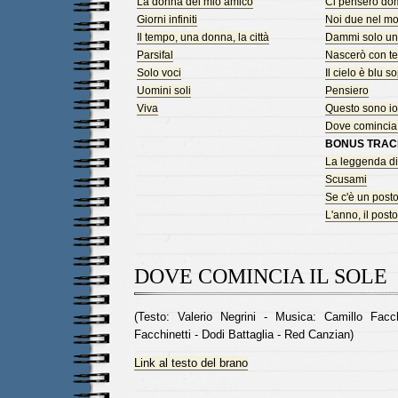
La donna del mio amico
Ci penserò do
Giorni infiniti
Noi due nel mo
Il tempo, una donna, la città
Dammi solo un
Parsifal
Nascerò con te
Solo voci
Il cielo è blu s
Uomini soli
Pensiero
Viva
Questo sono io
Dove comincia i
BONUS TRAC
La leggenda d
Scusami
Se c'è un posto
L'anno, il posto 
DOVE COMINCIA IL SOLE
(Testo: Valerio Negrini - Musica: Camillo Facc
Facchinetti - Dodi Battaglia - Red Canzian)
Link al testo del brano