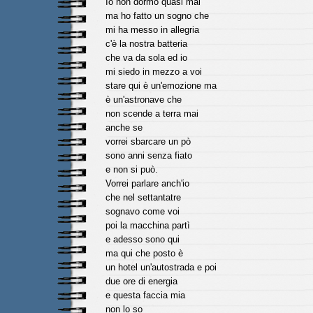
Io non dormo quasi mai
ma ho fatto un sogno che
mi ha messo in allegria
c'è la nostra batteria
che va da sola ed io
mi siedo in mezzo a voi
stare qui è un'emozione ma
è un'astronave che
non scende a terra mai
anche se
vorrei sbarcare un pò
sono anni senza fiato
e non si può.
Vorrei parlare anch'io
che nel settantatre
sognavo come voi
poi la macchina partì
e adesso sono qui
ma qui che posto è
un hotel un'autostrada e poi
due ore di energia
e questa faccia mia
non lo so