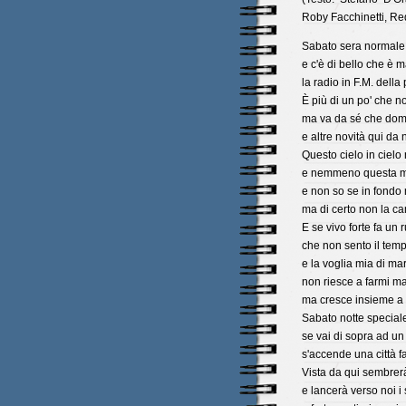
Roby Facchinetti, Re
Sabato sera normale 
e c'è di bello che è 
la radio in F.M. della
È più di un po' che no
ma va da sé che dom
e altre novità qui da 
Questo cielo in cielo 
e nemmeno questa mi
e non so se in fondo 
ma di certo non la ca
E se vivo forte fa un
che non sento il tem
e la voglia mia di ma
non riesce a farmi m
ma cresce insieme a
Sabato notte speciale
se vai di sopra ad un 
s'accende una città f
Vista da qui sembrer
e lancerà verso noi i 