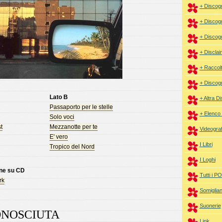
+ Discogr
+ Discogr
+ Discogr
+ Disclai
+ Raccol
+ Discogr
Lato B
+ Altra D
Passaporto per le stelle
+ Elenco 
Solo voci
t
Mezzanotte per te
Videograf
E' vero
I Libri
Tropico del Nord
I Loghi
one su CD
Tutti i 
rk
Somiglia
Suonerie
ONOSCIUTA
Link