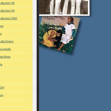
afia Anni '80
afia Anni '90
afia Anni 2000
mer
te
afia Estera
iscografia
dei Brani
ia
POOH
nze