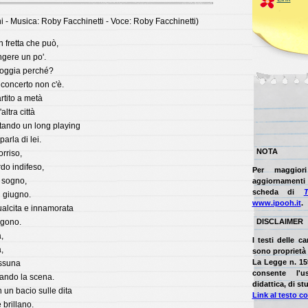
ni - Musica: Roby Facchinetti - Voce: Roby Facchinetti)
n fretta che può,
ngere un po'.
ioggia perché?
 concerto non c'è.
tito a metà
altra città
tando un long playing
arla di lei.
NOTA
rriso,
do indifeso,
Per maggior
l sogno,
aggiornamenti t
scheda di
i giugno.
www.ipooh.it
.
alcita e innamorata
ngono.
DISCLAIMER
,
I testi delle c
,
sono proprietà d
La Legge n. 15
essuna
consente l'u
ando la scena.
didattica, di stu
un bacio sulle dita
Link al testo c
 brillano.