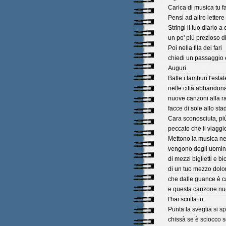
Carica di musica tu fa
Pensi ad altre lettere
Stringi il tuo diario a 
un po' più prezioso di 
Poi nella fila dei fari
chiedi un passaggio 
Auguri.
Batte i tamburi l'estat
nelle città abbandona
nuove canzoni alla ra
facce di sole allo stad
Cara sconosciuta, più
peccato che il viaggi
Mettono la musica neg
vengono degli uomini
di mezzi biglietti e bi
di un tuo mezzo dolore
che dalle guance è c
e questa canzone nu
l'hai scritta tu.
Punta la sveglia si spo
chissà se è sciocco s