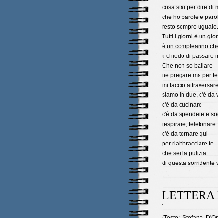
cosa stai per dire di 
che ho parole e paro
resto sempre uguale.
Tutti i giorni è un gio
è un compleanno ch
ti chiedo di passare 
Che non so ballare
né pregare ma per te
mi faccio attraversare
siamo in due, c'è da 
c'è da cucinare
c'è da spendere e so
respirare, telefonare
c'è da tornare qui
per riabbracciare te
che sei la pulizia
di questa sorridente v
LETTERA 
(Testo: Stefano D'O