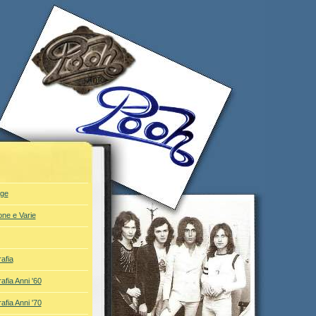
ge
one e Varie
afia
afia Anni '60
afia Anni '70