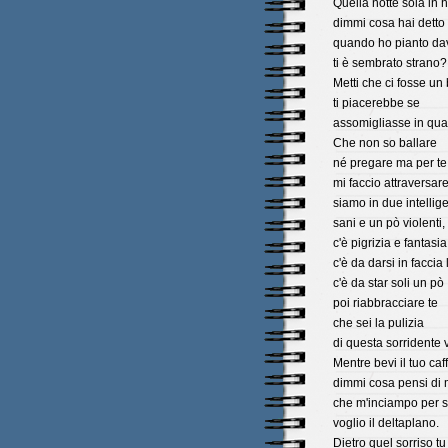
Quella notte sola in h
dimmi cosa hai detto 
quando ho pianto dav
ti è sembrato strano?
Metti che ci fosse un
ti piacerebbe se
assomigliasse in qua
Che non so ballare
né pregare ma per te
mi faccio attraversare
siamo in due intellige
sani e un pò violenti,
c'è pigrizia e fantasia
c'è da darsi in faccia
c'è da star soli un pò
poi riabbracciare te
che sei la pulizia
di questa sorridente v
Mentre bevi il tuo caf
dimmi cosa pensi di 
che m'inciampo per s
voglio il deltaplano.
Dietro quel sorriso tu