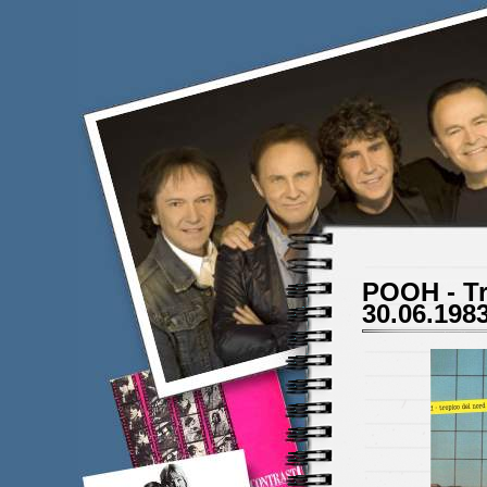
POOH - Tr
30.06.198