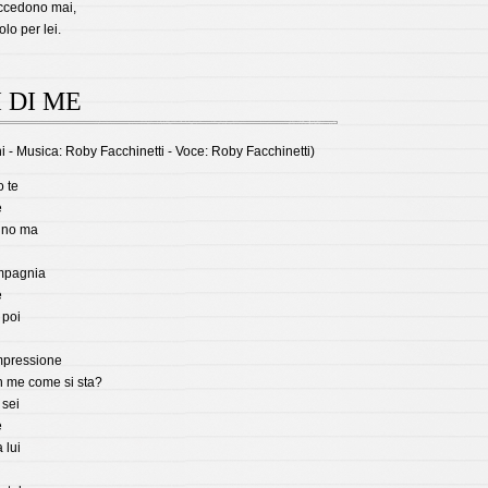
ccedono mai,
lo per lei.
 DI ME
ni - Musica: Roby Facchinetti - Voce: Roby Facchinetti)
o te
e
nno ma
mpagnia
e
 poi
mpressione
on me come si sta?
sei
e
 lui