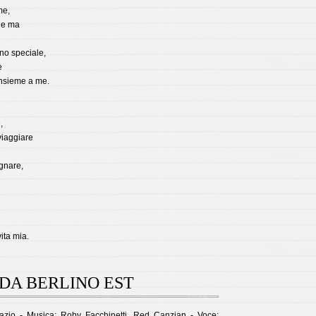
me,
le ma
rno speciale,
e
insieme a me.
,
viaggiare
gnare,
ita mia.
DA BERLINO EST
razio - Musica: Roby Facchinetti, Red Canzian - Voce: