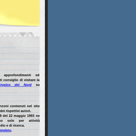
i approfondimenti ed
i consiglio di visitare la
Tropico del Nord
su
anzoni contenuti nel sito
ei rispettivi autori.
9 del 22 maggio 1993 ne
so solo per attività
dio e di ricerca.
ompleto
.