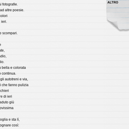
ALTRO
i fotografie.
 ad altre poesie.
colori
ieri.
e scompari.
e
te,
dio,
io.
 bella e colorata
o continua.
li autotreni e via,
 che fanno pulizia
cchieri
 di ieri
aduto giù
ovissima
glia e sta lì,
ognare così: