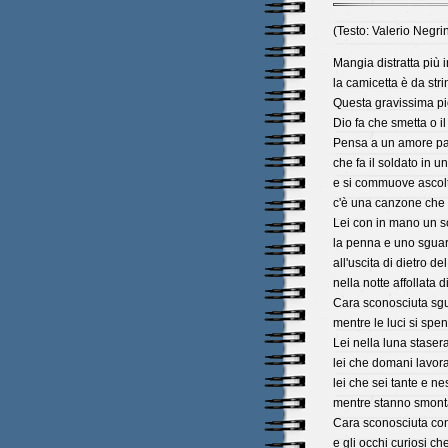
(Testo: Valerio Negri
Mangia distratta più i
la camicetta è da stri
Questa gravissima p
Dio fa che smetta o il
Pensa a un amore par
che fa il soldato in un'
e si commuove ascol
c'è una canzone che p
Lei con in mano un so
la penna e uno sguar
all'uscita di dietro de
nella notte affollata d
Cara sconosciuta sgu
mentre le luci si spe
Lei nella luna stasera
lei che domani lavora
lei che sei tante e n
mentre stanno smont
Cara sconosciuta con 
e gli occhi curiosi che