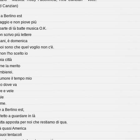
d Canzian)
a Berlino est
maggio e non piove più
 parte di là batte musica O.K.
n scrivo più lettere
ani, è domenica
noi sono che quel voglio non c'è.
non l'ho scelto io
a città
me la merito
mbierei.
 rumore il tempo mio
po dove va
re e vele
ale
 me.
 a Berlino est,
tetto a guardare in là
atta apposta per noi che restiamo di qua.
à quasi America
suoi tentacoli