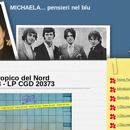
MICHAELA... pensieri nel blu
opico del Nord
Home Pa
3 - LP CGD 20373
Introduzi
Biografia
+ Discogr
+ Discogr
+ Discogr