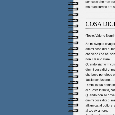
son cose che non su
ma quel sorriso era so
COSA DICI
(Testo: Valerio Negri
Se mi sveglio e vogli
dimmi cosa dici di m
che vedo che hai so
non ti lascio stare.
Quando siamo in co
dimmi cosa dici di m
che bevo per gioco e
faccio confusione.
Dimmi la tua prima i
di questa intimità, c
Quando non so dove 
dimmi cosa dici di m
all'amica, al dottore, a
al tuo ex amore.