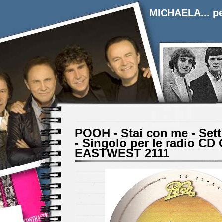
MICHAELA... pe
POOH - Stai con me - Set
- Singolo per le radio CD
EASTWEST 2111