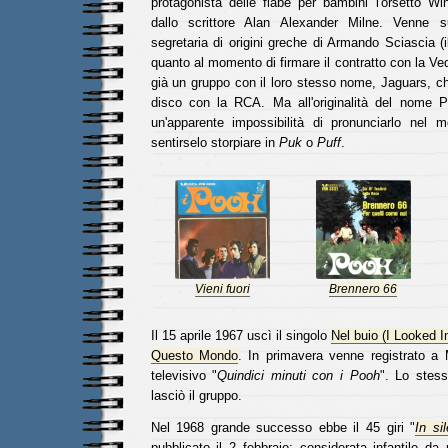
protagonista delle fiabe per bambini l'orsetto Wi
dallo scrittore Alan Alexander Milne. Venne su
segretaria di origini greche di Armando Sciascia (il
quanto al momento di firmare il contratto con la V
già un gruppo con il loro stesso nome, Jaguars, c
disco con la RCA. Ma all'originalità del nom
un'apparente impossibilità di pronunciarlo nel 
sentirselo storpiare in
Puk
o
Puff
.
Vieni fuori
Brennero 66
Il 15 aprile 1967 uscì il singolo
Nel buio (I Looked I
Questo Mondo
. In primavera venne registrato a 
televisivo "
Quindici minuti con i Pooh
". Lo stes
lasciò il gruppo.
Nel 1968 grande successo ebbe il 45 giri "
In si
pubblicato il 2 febbraio; considerata infantile da 