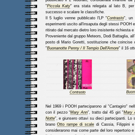
"
Piccola Katy
" era stata relegata al lato B, per
successo e scalare le classifiche.
Il 5 luglio venne pubblicato l'LP "
Contrasto
", un 
esperimenti uscito all'insaputa degli stessi POOH
ritirato dal mercato dietro loro insistente richiesta
Proveniente dal gruppo Meteors, Dodi Battaglia, all'e
posto di Mario Goretti, sostituzione che coincise c
"
Buonanotte Penny / Il Tempio Dell'Amore
" il 16 ot
Buon
Contrasto
Nel 1969 i POOH parteciparono al "
Cantagiro
" nel
con il pezzo “
Mary Ann
”, tratto dal 45 giri "
Mary 
Notte
", e giunsero ottavi su dieci partecipanti. Lo 
brano
Otto rampe di scale
di Cassia, Filippini 
considerarono mai come parte del loro repertorio 