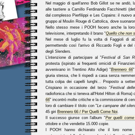
Nel maggio di quell'anno Bob Gillot se ne andò, l
alle tastiere a Camillo Ferdinando Facchinetti (de
dal complesso Pierfilippi e Les Copains: il nuovo a
gruppo al Moulin Rouge di Cattolica, dove suonaro
Nello stesso mese i POOH fecero anche la loro 
televisione, interpretando il brano "
Quello che non s
Nel mese di luglio fu la volta di Faggioli di a
permettendo così l'arrivo di Riccardo Fogli e del
degli Slenders.
L'intenzione di partecipare al "
Festival di San 
protesta (ispirato ai frequenti omicidi di Finanzie
avvenivano in Trentino Alto Adige) "
Brennero 66
"
giuria stessa, che li rispedì a casa senza nemmeno
tutta colpa dei capelli lunghi... Proposto a set
Crispiano in occasione del terzo "
Festival del
radiofonica che si teneva all'Hotel Hilton di Roma) 
66
" incontrò molte critiche e la commissione di ce
loro di cambiare il titolo con "
Le campane del silen
45 giri
Brennero 66 / Per Quelli Come Noi
.
Il successo giunse con l'album "
Per quelli come
ottobre e che vendette 15.000 copie.
I POOH hanno dichiarato che il loro nome è