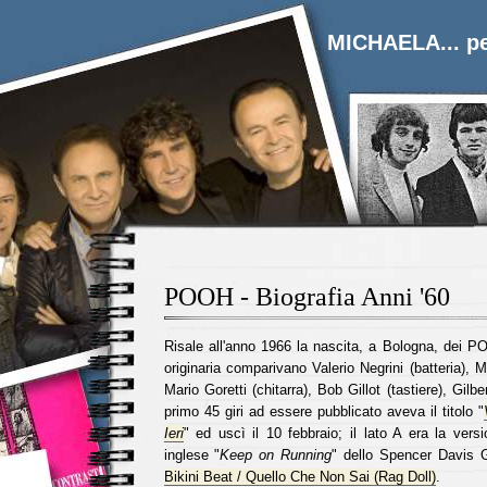
MICHAELA... pe
POOH - Biografia Anni '60
Risale all'anno 1966 la nascita, a Bologna, dei P
originaria comparivano Valerio Negrini (batteria), Ma
Mario Goretti (chitarra), Bob Gillot (tastiere), Gilbe
primo 45 giri ad essere pubblicato aveva il titolo "
Ieri
" ed uscì il 10 febbraio; il lato A era la versi
inglese "
Keep on Running
" dello Spencer Davis G
Bikini Beat / Quello Che Non Sai (Rag Doll)
.