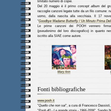
limitato numero di copie.
Del 20 maggio è il primo
concept album
del gr
raccoglie canzoni legate tutte da un filo comune: nar
uomo, dalla nascita alla vecchiaia. Il 17 nove
"
Goodbye Madame Butterfly / Un Minuto Prima Dell
Le prime canzoni dei POOH vennero firm
(pseudonimo del loro discografico) in quanto n
iscritto alla SIAE come autore.
Mary Ann
Fonti bibliografiche
www.pooh.it
"
Quello che non sai
", a cura di Francesco Dassisti
"
Pooh 40 - La grande storia - 1966-2006
", Sandro N