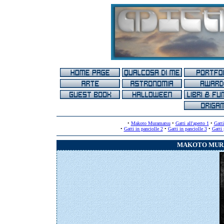
•
Makoto Muramatsu
•
Gatti all'aperto 1
•
Gatti
•
Gatti in panciolle 2
•
Gatti in panciolle 3
•
Gatti 
MAKOTO MURA