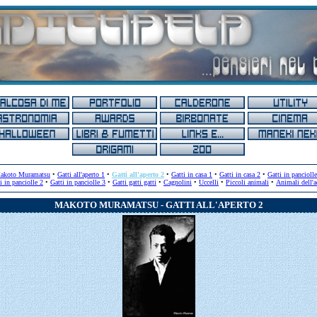
akoto Muramatsu
•
Gatti all'aperto 1
•
Gatti all'aperto 2
•
Gatti in casa 1
•
Gatti in casa 2
•
Gatti in pancioll
i in panciolle 2
•
Gatti in panciolle 3
•
Gatti gatti gatti
•
Cagnolini
•
Uccelli
•
Piccoli animali
•
Animali dell'
MAKOTO MURAMATSU - GATTI ALL'APERTO 2