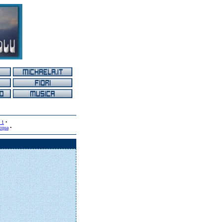
e 1
•
acqua
•