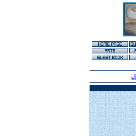
•
M
•
Gatt