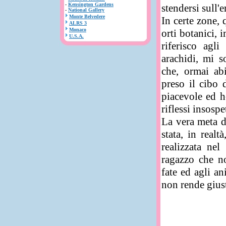
-
Kensington Gardens
stendersi sull'e
-
National Gallery
Monte Belvedere
In certe zone, 
ALRS 3
Monaco
orti botanici,
U.S.A.
riferisco agl
arachidi, mi s
che, ormai ab
preso il cibo 
piacevole ed h
riflessi insospet
La vera meta d
stata, in realt
realizzata ne
ragazzo che no
fate ed agli a
non rende giusti