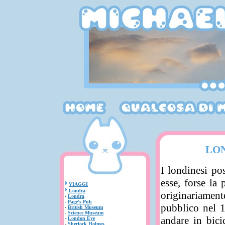
LON
I londinesi po
esse, forse la 
VIAGGI
Londra
originariamen
-
Londra
-
Page's Pub
pubblico nel 1
-
British Museum
-
Science Museum
andare in bici
-
London Eye
-
Sherlock Holmes