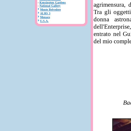
-
Kensington Gardens
agrimensura, d
-
National Gallery
Monte Belvedere
Tra gli oggett
ALRS 3
Monaco
donna astron
U.S.A.
dell'Enterpris
entrato nel Gu
del mio comple
Bac