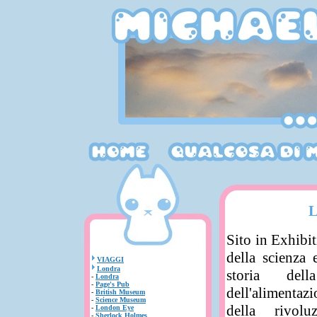
Sito in Exhibi
della scienza 
VIAGGI
Londra
storia dell
-
Londra
-
Page's Pub
dell'alimentazi
-
British Museum
-
Science Museum
della rivolu
-
London Eye
-
Sherlock Holmes