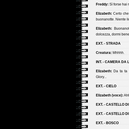
Freddy:
Sì forse hai 
Elizabeth:
Certo che 
buonanotte. Niente l
Elizabeth:
Buonanott
dolcezza, dormi bene
EXT. - STRADA
Creatura:
Mhhhh.
INT. - CAMERA DA 
Elizabeth:
Da ta ta t
Glory...
EXT. - CIELO
Elizabeth (voce):
Ahh
EXT. - CASTELLO 
EXT. - CASTELLO D
EXT. - BOSCO