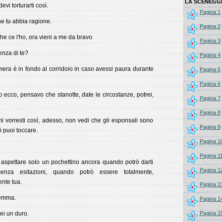
LA SCENEGG
vi torturarti così.
Pagina 1
 tu abbia ragione.
Pagina 2
e ce l'ho, ora vieni a me da bravo.
Pagina 3
enza di te?
Pagina 4
era è in fondo al corridoio in caso avessi paura durante
Pagina 5
Pagina 6
 ecco, pensavo che stanotte, date le circostanze, potrei,
Pagina 7
Pagina 8
i vorresti così, adesso, non vedi che gli esponsali sono
Pagina 9
li puoi toccare.
Pagina 1
Pagina 1
aspettare solo un pochettino ancora quando potrò darti
Pagina 1
enza esitazioni, quando potrò essere totalmente,
nte tua.
Pagina 1
lemma.
Pagina 1
ei un duro.
Pagina 1