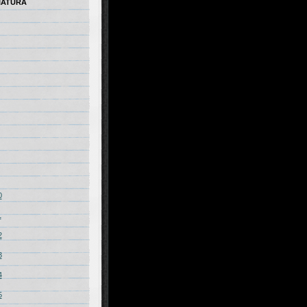
IATURA
0
1
2
3
4
5