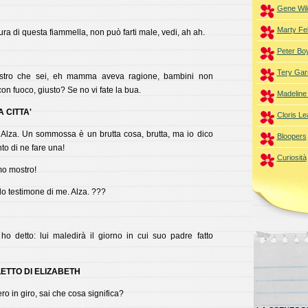
Gene Wil
Marty Fe
ra di questa fiammella, non può farti male, vedi, ah ah.
Peter Bo
Tery Gar
tro che sei, eh mamma aveva ragione, bambini non
n fuoco, giusto? Se no vi fate la bua.
Madeline
A CITTA'
Cloris L
! Alza. Un sommossa è un brutta cosa, brutta, ma io dico
Bloopers
o di ne fare una!
Curiosità
 mostro!
o testimone di me. Alza. ???
ho detto: lui maledirà il giorno in cui suo padre fatto
LETTO DI ELIZABETH
ero in giro, sai che cosa significa?