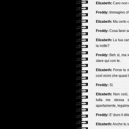
Elizabeth:
Caro non de
Freddy:
Immagino che
Elizabeth:
Ma certo ch
Freddy:
Cosa farei s
Elizabeth:
La tua cam
la notte?
Freddy:
Beh sì, ma io
stare qui con te.
Elizabeth:
Forse tu m
così vicini che quasi 
Freddy:
Sì.
Elizabeth:
Non così, 
tutta me stessa s
apertamente, legalme
Freddy:
E' duro il di
Elizabeth:
Anche tu s