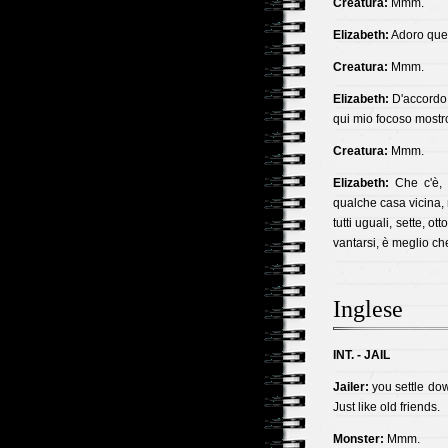
Creatura:
Mmm.
Elizabeth:
Adoro ques
Creatura:
Mmm.
Elizabeth:
D'accordo,
qui mio focoso mostr
Creatura:
Mmm.
Elizabeth:
Che c'è, 
qualche casa vicina, 
tutti uguali, sette, ot
vantarsi, è meglio ch
Inglese
INT. - JAIL
Jailer:
you settle dow
Just like old friends.
Monster:
Mmm.