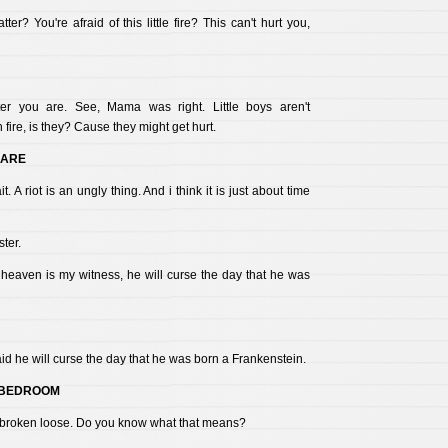
er? You're afraid of this little fire? This can't hurt you,
 you are. See, Mama was right. Little boys aren't
 fire, is they? Cause they might get hurt.
UARE
t. A riot is an ungly thing. And i think it is just about time
ter.
heaven is my witness, he will curse the day that he was
aid he will curse the day that he was born a Frankenstein.
S BEDROOM
broken loose. Do you know what that means?