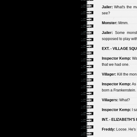
Jailer:
What's the matt
see?
Monster:
Mmm.
Jailer:
Some monster
sopposed to play with
EXT. - VILLAGE SQ
Inspector Kemp:
Wai
that we had one.
Villager:
Kill the mons
Inspector Kemp:
As 
born a Frankenstein.
Villagers:
What?
Inspector Kemp:
I s
INT. - ELIZABETH'
Freddy:
Loose. He's 