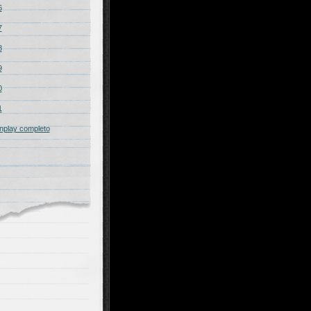
6
7
8
9
0
1
nplay completo