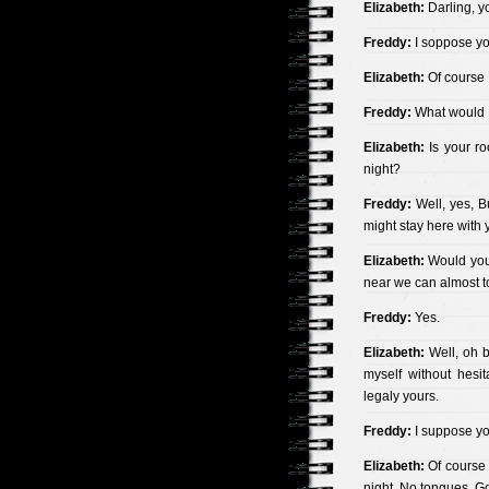
Elizabeth:
Darling, y
Freddy:
I soppose you
Elizabeth:
Of course 
Freddy:
What would I
Elizabeth:
Is your ro
night?
Freddy:
Well, yes, Bu
might stay here with 
Elizabeth:
Would you 
near we can almost t
Freddy:
Yes.
Elizabeth:
Well, oh bo
myself without hesi
legaly yours.
Freddy:
I suppose you
Elizabeth:
Of course 
night. No tongues. Go