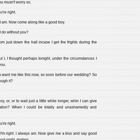
ou musn't worry so.
're right.
I am. Now come along like a good boy.
 do without you?
om just down the hall incase I get the frights during the
t I, I thought perhaps tonight, under the circumstances I
you.
want me like this now, so soon before our wedding? So
ough it?
y, or, or to wait just a little while longer, whin I can give
tation? When I could be totally and unashamedly and
're right.
I'm right. I always am. Now give me a kiss and say good
od night, darling.