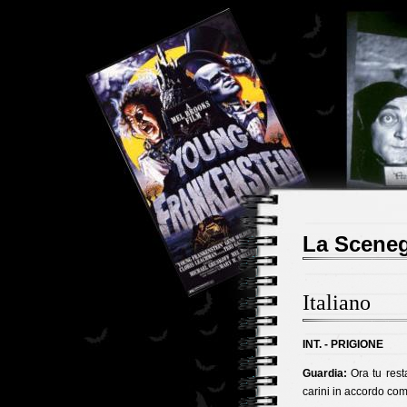
La Sceneg
Italiano
INT. - PRIGIONE
Guardia:
Ora tu resta
carini in accordo com