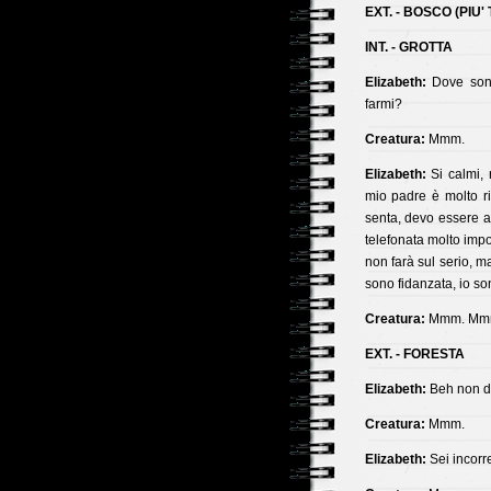
EXT. - BOSCO (PIU'
INT. - GROTTA
Elizabeth:
Dove sono
farmi?
Creatura:
Mmm.
Elizabeth:
Si calmi, 
mio padre è molto ri
senta, devo essere a
telefonata molto impo
non farà sul serio, m
sono fidanzata, io s
Creatura:
Mmm. Mm
EXT. - FORESTA
Elizabeth:
Beh non di
Creatura:
Mmm.
Elizabeth:
Sei incorre