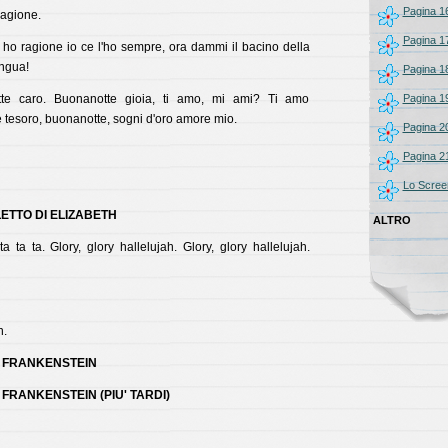
Pagina 1
ragione.
Pagina 1
ho ragione io ce l'ho sempre, ora dammi il bacino della
ingua!
Pagina 1
e caro. Buonanotte gioia, ti amo, mi ami? Ti amo
Pagina 1
 tesoro, buonanotte, sogni d'oro amore mio.
Pagina 2
Pagina 2
Lo Scree
LETTO DI ELIZABETH
ALTRO
a ta ta. Glory, glory hallelujah. Glory, glory hallelujah.
.
DI FRANKENSTEIN
I FRANKENSTEIN (PIU' TARDI)