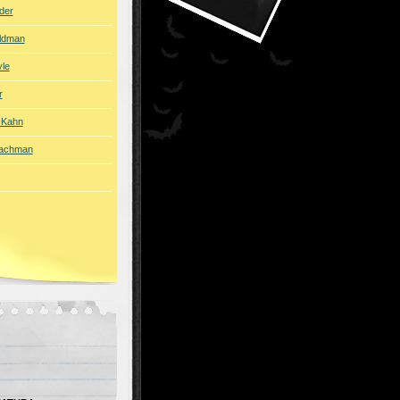
der
ldman
yle
r
 Kahn
eachman