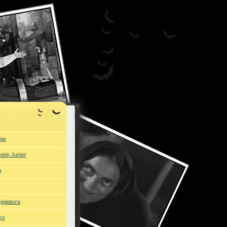
ge
tein Junior
a
ggiatura
ks