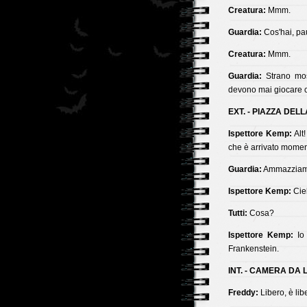
Creatura:
Mmm.
Guardia:
Cos'hai, pau
Creatura:
Mmm.
Guardia:
Strano mos
devono mai giocare co
EXT. - PIAZZA DELL
Ispettore Kemp:
Alt
che è arrivato moment
Guardia:
Ammazziamo
Ispettore Kemp:
Ciel
Tutti:
Cosa?
Ispettore Kemp:
Io 
Frankenstein.
INT. - CAMERA DA 
Freddy:
Libero, è lib