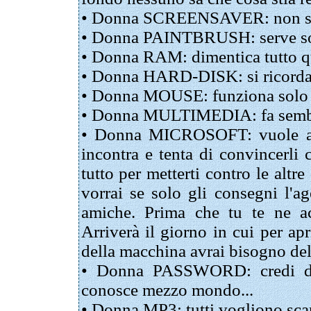
• Donna SCREENSAVER: non serv
• Donna PAINTBRUSH: serve solo 
• Donna RAM: dimentica tutto que
• Donna HARD-DISK: si ricorda
• Donna MOUSE: funziona solo se
• Donna MULTIMEDIA: fa sembra
• Donna MICROSOFT: vuole ave
incontra e tenta di convincerli 
tutto per metterti contro le altr
vorrai se solo gli consegni l'a
amiche. Prima che tu te ne acc
Arriverà il giorno in cui per apr
della macchina avrai bisogno de
• Donna PASSWORD: credi di 
conosce mezzo mondo...
• Donna MP3: tutti vogliono scar