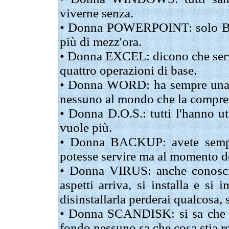
viverne senza.
• Donna POWERPOINT: solo Bill 
più di mezz'ora.
• Donna EXCEL: dicono che serve 
quattro operazioni di base.
• Donna WORD: ha sempre una so
nessuno al mondo che la compren
• Donna D.O.S.: tutti l'hanno u
vuole più.
• Donna BACKUP: avete sempre
potesse servire ma al momento d
• Donna VIRUS: anche conosci
aspetti arriva, si installa e si 
disinstallarla perderai qualcosa, s
• Donna SCANDISK: si sa che è 
fondo nessuno sa che cosa stia r