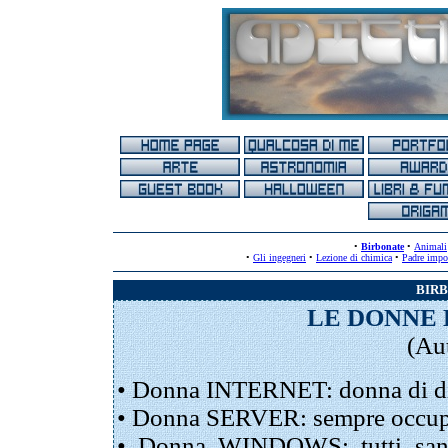
•
Birbonate
•
Animali
•
Gli ingegneri
•
Lezione di chimica
•
Padre impo
BIRB
LE DONNE 
(Au
• Donna INTERNET: donna di dif
• Donna SERVER: sempre occupa
• Donna WINDOWS: tutti san