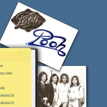
ge
one e Varie
afia
afia Anni '60
afia Anni '70