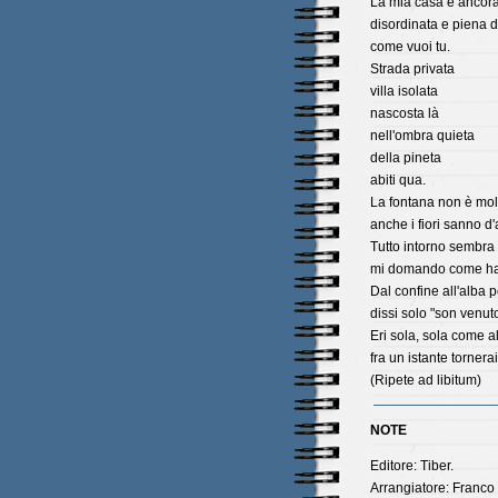
La mia casa è ancora
disordinata e piena d
come vuoi tu.
Strada privata
villa isolata
nascosta là
nell'ombra quieta
della pineta
abiti qua.
La fontana non è mol
anche i fiori sanno d'
Tutto intorno sembra
mi domando come hai f
Dal confine all'alba p
dissi solo "son venuto
Eri sola, sola come al
fra un istante tornerai
(Ripete ad libitum)
NOTE
Editore: Tiber.
Arrangiatore: Franco