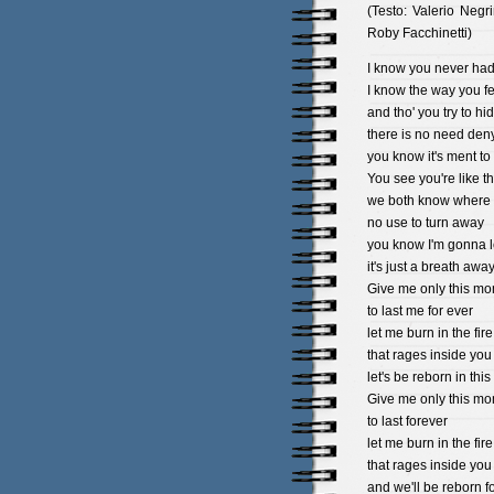
(Testo: Valerio Negr
Roby Facchinetti)
I know you never had
I know the way you fe
and tho' you try to hid
there is no need den
you know it's ment to 
You see you're like t
we both know where i
no use to turn away
you know I'm gonna 
it's just a breath awa
Give me only this mo
to last me for ever
let me burn in the fir
that rages inside you
let's be reborn in thi
Give me only this mo
to last forever
let me burn in the fir
that rages inside you
and we'll be reborn f