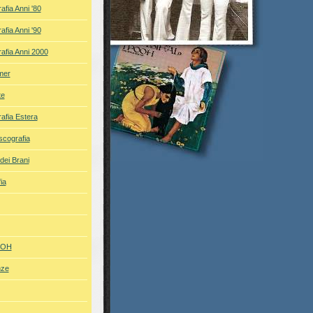
afia Anni '80
afia Anni '90
afia Anni 2000
mer
te
afia Estera
iscografia
dei Brani
ia
POOH
nze