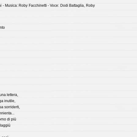
ni - Musica: Roby Facchinetti - Voce: Dodi Battaglia, Roby
ento
una lettera,
ga inutile,
a sorriderti,
nienta...
rno di più
 laggiù