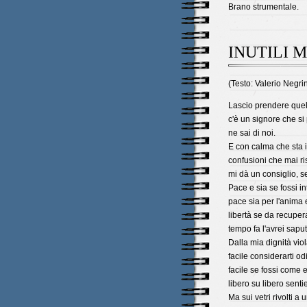
Brano strumentale.
INUTILI 
(Testo: Valerio Negri
Lascio prendere quel 
c'è un signore che si
ne sai di noi.
E con calma che sta
confusioni che mai ris
mi dà un consiglio, s
Pace e sia se fossi in
pace sia per l'anima 
libertà se da recuper
tempo fa l'avrei saput
Dalla mia dignità viol
facile considerarti od
facile se fossi come 
libero su libero senti
Ma sui vetri rivolti a 