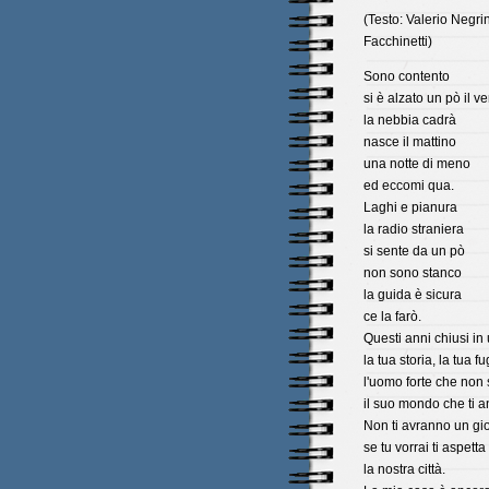
(Testo: Valerio Negri
Facchinetti)
Sono contento
si è alzato un pò il v
la nebbia cadrà
nasce il mattino
una notte di meno
ed eccomi qua.
Laghi e pianura
la radio straniera
si sente da un pò
non sono stanco
la guida è sicura
ce la farò.
Questi anni chiusi in 
la tua storia, la tua fu
l'uomo forte che non s
il suo mondo che ti an
Non ti avranno un gio
se tu vorrai ti aspetta
la nostra città.