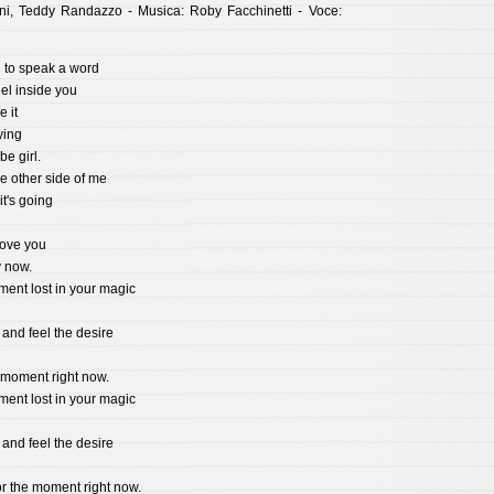
ini, Teddy Randazzo - Musica: Roby Facchinetti - Voce:
 to speak a word
el inside you
e it
ying
be girl.
he other side of me
t's going
love you
y now.
ment lost in your magic
e and feel the desire
s moment right now.
ment lost in your magic
e and feel the desire
or the moment right now.