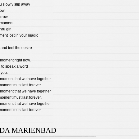
ou slowly slip away
low
orrow
s moment
hru girl.
ment lost in your magic
e and feel the desire
s moment right now.
 to speak a word
 you.
 moment that we have together
moment must last forever.
 moment that we have together
moment must last forever.
 moment that we have together
moment must last forever.
 DA MARIENBAD