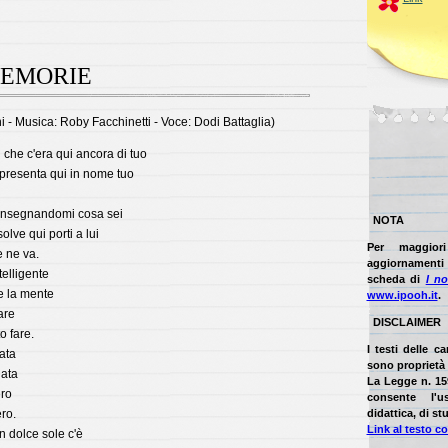
MEMORIE
ni - Musica: Roby Facchinetti - Voce: Dodi Battaglia)
che c'era qui ancora di tuo
 presenta qui in nome tuo
 insegnandomi cosa sei
NOTA
olve qui porti a lui
Per maggior
e ne va.
aggiornamenti t
telligente
scheda di
I no
e la mente
www.ipooh.it
.
are
DISCLAIMER
o fare.
I testi delle c
ata
sono proprietà d
iata
La Legge n. 15
ero
consente l'u
ero.
didattica, di stu
Link al testo c
un dolce sole c'è