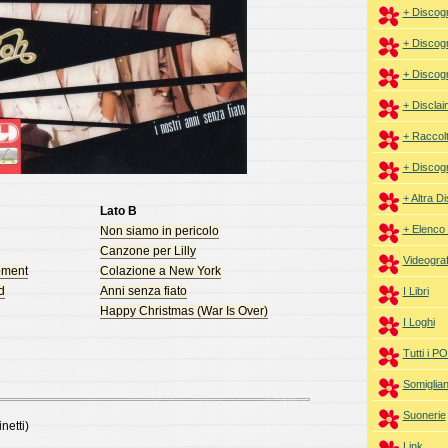
+ Discogr
+ Discogr
+ Discogr
+ Disclai
+ Raccol
+ Discogr
+ Altra D
Lato B
+ Elenco 
Non siamo in pericolo
Canzone per Lilly
Videograf
oment
Colazione a New York
d
Anni senza fiato
I Libri
Happy Christmas (War Is Over)
I Loghi
Tutti i 
Somiglia
Suonerie
netti)
Link