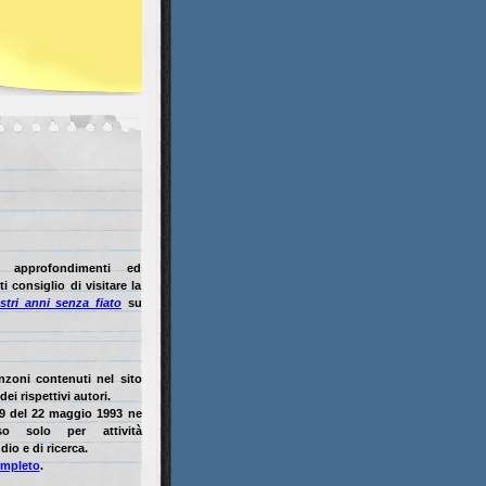
i approfondimenti ed
i consiglio di visitare la
stri anni senza fiato
su
anzoni contenuti nel sito
ei rispettivi autori.
9 del 22 maggio 1993 ne
so solo per attività
dio e di ricerca.
ompleto
.