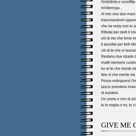
l'indistinta e sconfitt
m'interroga...
Al mio viso due mani 
trascinandomi oppure
che ne resta non lo s
Rifiutai per darti il m
ciò di me che forse e
ti ascoltai per farti rit
ciò di te che si lasci
Restano due strade 
inutili memorie custo
ho di te che niente mi
fare sì che niente sia 
Possa estinguersi l'
lascio prendere insie
di esistere.
Un uomo e non di più,
tu lo voglia o no, tu c
GIVE ME 