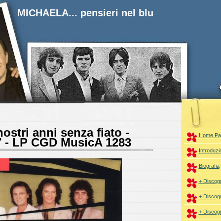
MICHAELA... pensieri nel blu
ostri anni senza fiato -
Home Pa
7 - LP CGD MusicA 1283
Introduzi
Biografia
+ Discogr
+ Discogr
+ Discogr