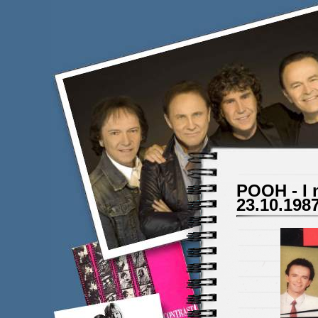
POOH - I n
23.10.198