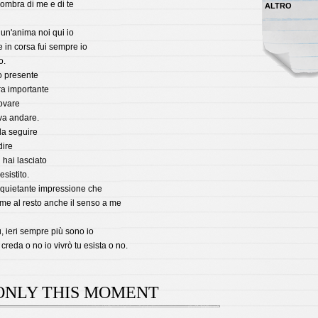
a ombra di me e di te
ALTRO
un'anima noi qui io
 in corsa fui sempre io
o.
io presente
ra importante
rovare
ava andare.
da seguire
dire
 hai lasciato
esistito.
inquietante impressione che
me al resto anche il senso a me
 ieri sempre più sono io
i creda o no io vivrò tu esista o no.
ONLY THIS MOMENT