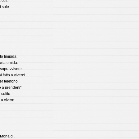
 così
i sole
to limpida
aria umida.
 sopravvivere
atto a viverci.
er telefono
 a prenderti".
 solito
 a vivere.
 Monaldi.