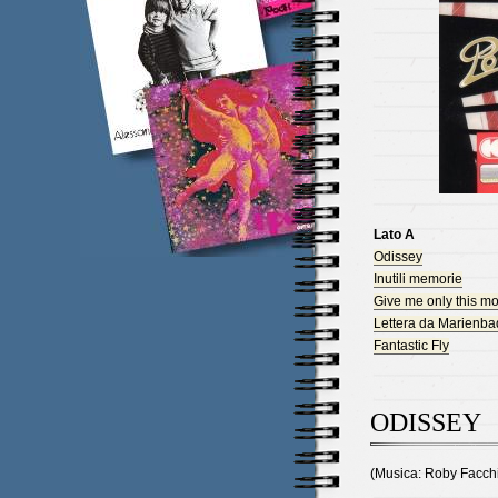
Lato A
Odissey
Inutili memorie
Give me only this m
Lettera da Marienba
Fantastic Fly
ODISSEY
(Musica: Roby Facchi