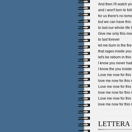
And then I'll watch y
and i won't turn to fol
for us there's no tom
but we can have thi
to last our whole life t
Give me only this mo
to last forever
let me burn in the fir
that rages inside you
let's be reborn in thi
I know you never had
I know the you inside
Love me now for this
love me now for this 
Love me now for this
love me now for this 
Love me now for this
love me now for this 
LETTERA