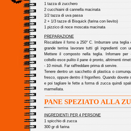
1 tazza di zucchero
2 cucchiaini di cannella macinata
1/2 tazza di uva passa
2 + 1/3 tazze di Bisquick (farina con lievito)
1 pizzico di noce moscata macinata
PREPARAZIONE
Riscaldare il forno a 250° C. Imburrare una teglia
grande terrina lavorare tutti gli ingredienti con 
Mettere il composto nella teglia. Infornare per
coltello esce pulito il pane è pronto, altrimenti rimett
- 10 minuti. Far raffreddare prima di servire.
Tenere dentro un sacchetto di plastica o comunqu
fresco, oppure dentro il frigorifero. Quando dovete s
e poi tagliare le fette a forma di zucca quindi sp
marmellata.
PANE SPEZIATO ALLA Z
INGREDIENTI PER 4 PERSONE
1 spicchio di zucca
300 gr di farina