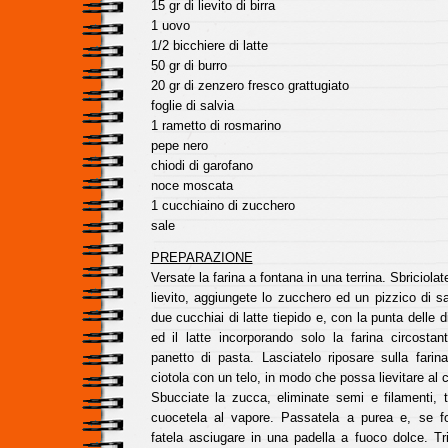
15 gr di lievito di birra
1 uovo
1/2 bicchiere di latte
50 gr di burro
20 gr di zenzero fresco grattugiato
foglie di salvia
1 rametto di rosmarino
pepe nero
chiodi di garofano
noce moscata
1 cucchiaino di zucchero
sale
PREPARAZIONE
Versate la farina a fontana in una terrina. Sbriciolate
lievito, aggiungete lo zucchero ed un pizzico di sa
due cucchiai di latte tiepido e, con la punta delle di
ed il latte incorporando solo la farina circostan
panetto di pasta. Lasciatelo riposare sulla farin
ciotola con un telo, in modo che possa lievitare al 
Sbucciate la zucca, eliminate semi e filamenti, t
cuocetela al vapore. Passatela a purea e, se f
fatela asciugare in una padella a fuoco dolce. Tri