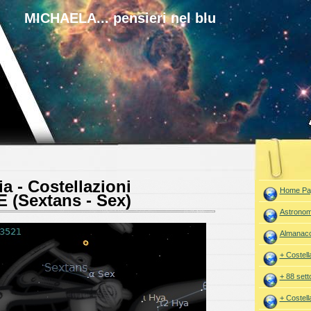
MICHAELA... pensieri nel blu
a - Costellazioni
Home Pa
(Sextans - Sex)
Astronom
Almanac
+ Costell
+ 88 setto
+ Costell