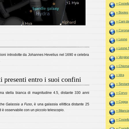
+ Costell
+ Bootes
+ Cani d
+ Corona
+ Leone
+ Leone 
azioni introdotte da Johannes Hevelius nel 1690 e celebra
+ Vergine
.
+ Chioma
+ Idra
i presenti entro i suoi confini
+ Sestan
a stella bianca di magnitudine 4.5, distante 330 anni
+ Corvo
+ Coppa
nche
Galassia a Fuso
, è una galassia ellittica distante 25
ed è osservabile con un piccolo telescopio.
+ Bilanci
+ Costell
+ Costell