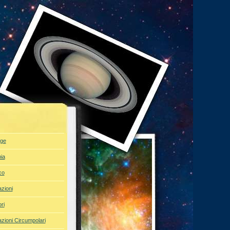
ge
ia
co
azioni
ri
azioni Circumpolari