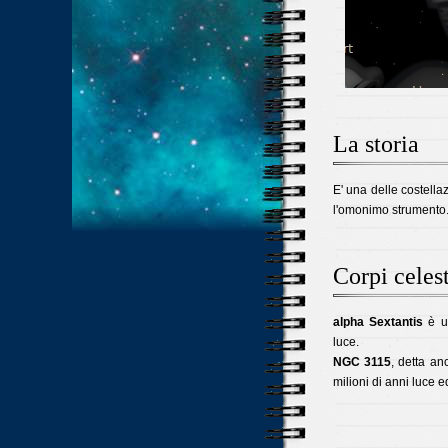
La storia
E' una delle costell
l'omonimo strumento
Corpi celest
alpha Sextantis
è un
luce.
NGC 3115
, detta a
milioni di anni luce 