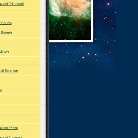
azioni Primaverili
a Caccia
 Boreale
Minore
 di Berenice
te
a
azioni Estive
azioni Autunnali