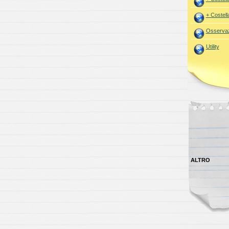
+ Costell
Osservaz
Utility
ALTRO