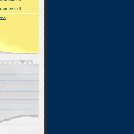
azioni Invernali
ioni