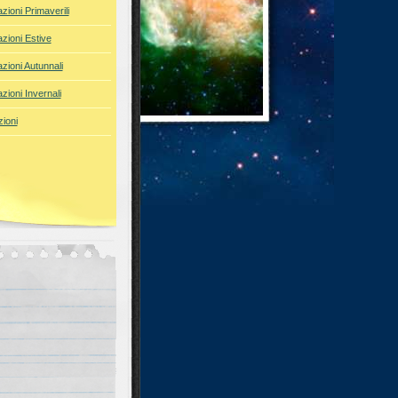
azioni Primaverili
azioni Estive
azioni Autunnali
azioni Invernali
ioni