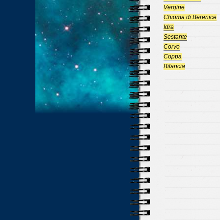
Vergine
Chioma di Berenice
Idra
Sestante
Corvo
Coppa
Bilancia