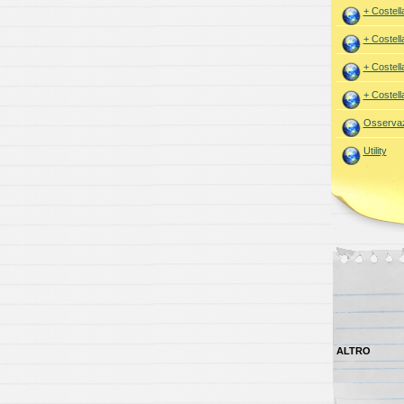
+ Costell
+ Costell
+ Costell
+ Costell
Osservaz
Utility
ALTRO