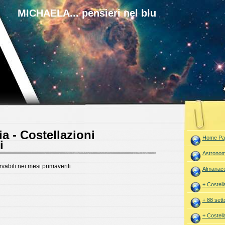
MICHAELA... pensieri nel blu
a - Costellazioni
Home Pa
i
Astronom
vabili nei mesi primaverili.
Almanac
+ Costell
+ 88 setto
+ Costell