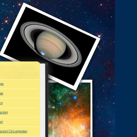
ge
ia
co
azioni
ri
azioni Circumpolari