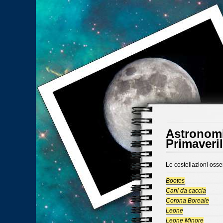
Astronomi
Primaveril
Le costellazioni osser
Bootes
Cani da caccia
Corona Boreale
Leone
Leone Minore