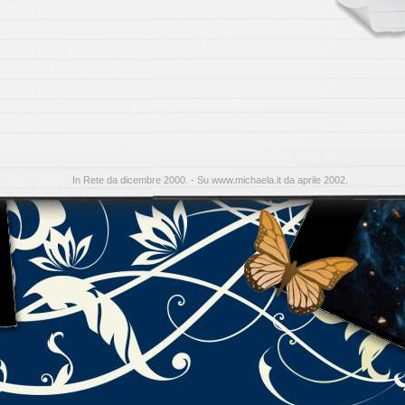
In Rete da dicembre 2000. - Su www.michaela.it da aprile 2002.