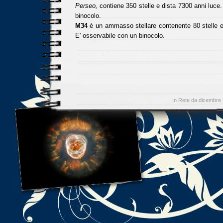
Perseo,
contiene 350 stelle e dista 7300 anni luce.
binocolo.
M34
è un ammasso stellare contenente 80 stelle e
E' osservabile con un binocolo.
In Rete da dicembre 