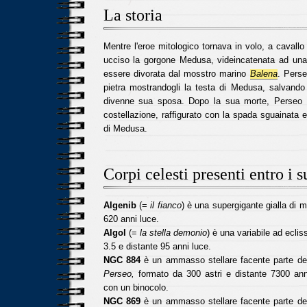
La storia
Mentre l'eroe mitologico tornava in volo, a cavallo
ucciso la gorgone Medusa, videincatenata ad una r
essere divorata dal mosstro marino
Balena
. Perse
pietra mostrandogli la testa di Medusa, salvand
divenne sua sposa. Dopo la sua morte, Perseo f
costellazione, raffigurato con la spada sguainata 
di Medusa.
Corpi celesti presenti entro i s
Algenib
(=
il fianco
) è una supergigante gialla di 
620 anni luce.
Algol
(=
la stella demonio
) è una variabile ad eclis
3.5 e distante 95 anni luce.
NGC 884
è un ammasso stellare facente parte d
Perseo,
formato da 300 astri e distante 7300 anni
con un binocolo.
NGC 869
è un ammasso stellare facente parte d