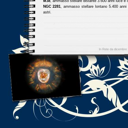
M38
, ammasso stellare distante 3.600 anni luce e 
NGC 2281
, ammasso stellare lontano 5.400 anni
astri.
In Rete da dicembre 