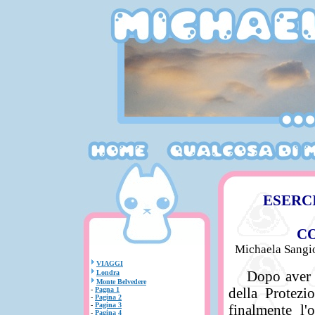
ESERC
C
Michaela Sangi
VIAGGI
Dopo aver tan
Londra
Monte Belvedere
della Protezi
-
Pagna 1
-
Pagina 2
-
Pagina 3
finalmente l'
-
Pagina 4