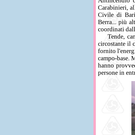
Antincendio d
Carabinieri, a
Civile di Bar
Berra... più a
coordinati dal
Tende, campe
circostante il
fornito l'energ
campo-base. M
hanno provved
persone in entr