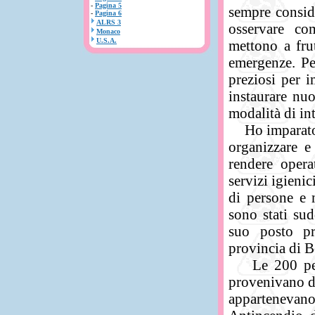
-
Pagina 5
sempre consid
-
Pagina 6
ALRS 3
osservare co
Monaco
U.S.A.
mettono a frut
emergenze. Pe
preziosi per i
instaurare nuo
modalità di in
Ho imparato c
organizzare e
rendere opera
servizi igieni
di persone e 
sono stati sud
suo posto pr
provincia di 
Le 200 perso
provenivano d
appartenevan