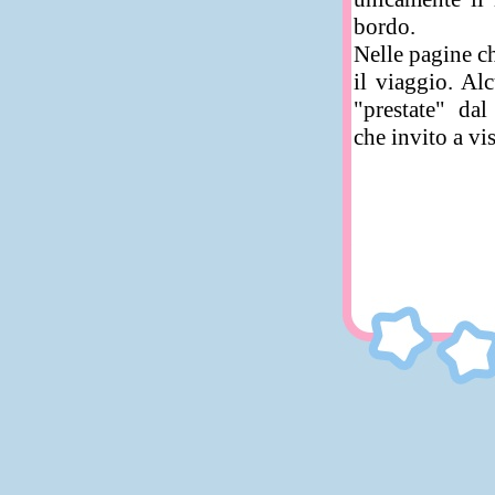
bordo.
Nelle pagine ch
il viaggio. Al
"prestate" dal 
che invito a vis