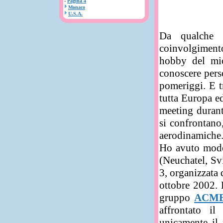
-
Pagina 4
Monaco
U.S.A.
Da qualche 
coinvolgimento
hobby del mi
conoscere pers
pomeriggi. E t
tutta Europa e
meeting durante
si confrontano
aerodinamiche
Ho avuto modo 
(Neuchatel, Sv
3, organizzata
ottobre 2002. 
gruppo
ACM
affrontato il
unicamente il 