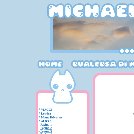
VIAGGI
Londra
Monte Belvedere
ALRS 3
-
Pagina 1
-
Pagina 2
-
Pagina 3