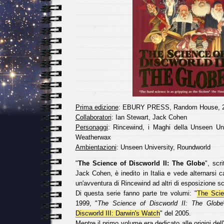
Prima edizione
: EBURY PRESS, Random House, 
Collaboratori
: Ian Stewart, Jack Cohen
Personaggi
: Rincewind, i Maghi della Unseen Un
Weatherwax
Ambientazioni
: Unseen University, Roundworld
"
The Science of Discworld II: The Globe
", scr
Jack Cohen, è inedito in Italia e vede alternarsi ca
un'avventura di Rincewind ad altri di esposizione sci
Di questa serie fanno parte tre volumi: "
The Scie
1999, "
The Science of Discworld II: The Globe
Discworld III: Darwin's Watch
" del 2005.
Mentre il primo volume era dedicato alle origini dell