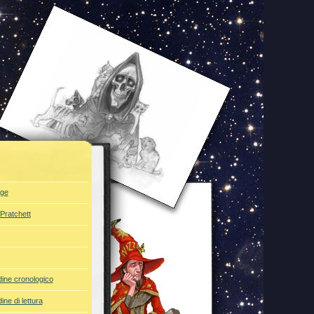
ge
 Pratchett
rdine cronologico
dine di lettura