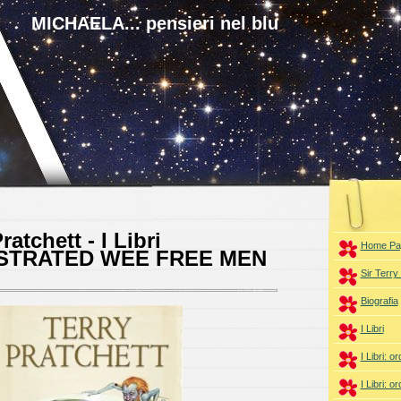
MICHAELA... pensieri nel blu
ratchett - I Libri
Home Pa
USTRATED WEE FREE MEN
Sir Terry
Biografia
I Libri
I Libri: o
I Libri: or