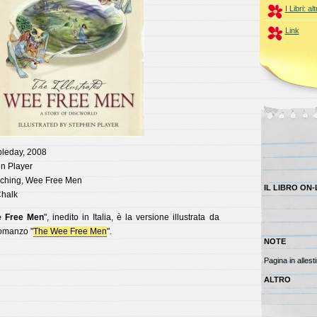
I Libri: alt
Link
bleday, 2008
en Player
 Aching, Wee Free Men
IL LIBRO ON-
Chalk
e Free Men
", inedito in Italia, è la versione illustrata da
romanzo "
The Wee Free Men
".
NOTE
Pagina in allest
ALTRO