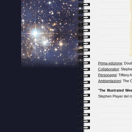
Prima edizione
: Dou
Collaboratori
: Steph
Personaggi
: Tiffany
Ambientazioni
: The 
"
The Illustrated We
Stephen Player del 