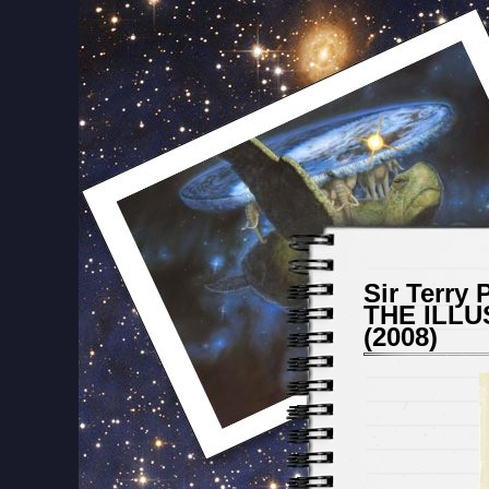
Sir Terry P
THE ILL
(2008)