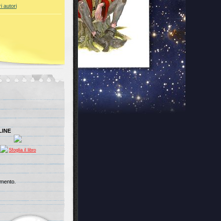
ri autori
LINE
Sfoglia il libro
imento.