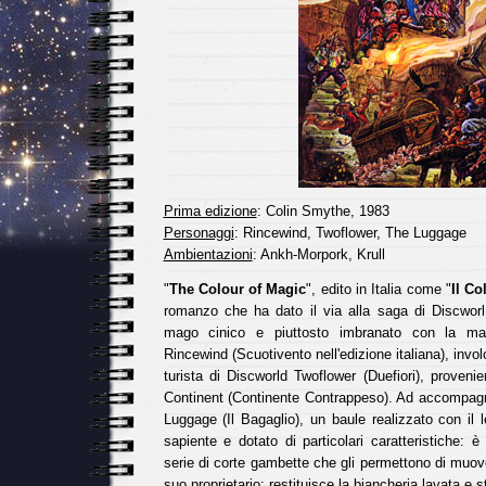
Prima edizione
: Colin Smythe, 1983
Personaggi
: Rincewind, Twoflower, The Luggage
Ambientazioni
: Ankh-Morpork, Krull
"
The Colour of Magic
", edito in Italia come "
Il Co
romanzo che ha dato il via alla saga di Discworl.
mago cinico e piuttosto imbranato con la m
Rincewind (Scuotivento nell'edizione italiana), invol
turista di Discworld Twoflower (Duefiori), proveni
Continent (Continente Contrappeso). Ad accompagna
Luggage (Il Bagaglio), un baule realizzato con il
sapiente e dotato di particolari caratteristiche: è
serie di corte gambette che gli permettono di muov
suo proprietario; restituisce la biancheria lavata e sti