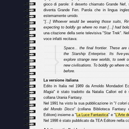
gioco di parole: il deserto chiamato Grande Nef, 
diventa Grande Fen. Parola che in lingua ingle
estemamente umido.
"
[...] Whoever would be wearing those suits, R
expecting to boldly go where no man [...] had boldl
una citazione della serie televisiva "Star Trek". Nel
voce infatti recitava:
Space... the final frontier. These are
the Starship Enterprise. Its five-ye
explore strange new worlds, to seek o
new civilisations. To boldly go where 
before.
La versione italiana
Edito in Italia nel 1989 da Arnoldo Mondadori Ed
Magia
" è stato tradotto da Natalia Callori ed è 
collana Urania Fantasy.
Nel 1991 ha visto la sua pubblicazione in "
I colori
del Mondo Disco
" (collana Biblioteca Fantasy 
Editore) insieme a "
La Luce Fantastica
" e "
L'Arte d
Nel 1998 è stato pubblicato da TEA Editore nella c