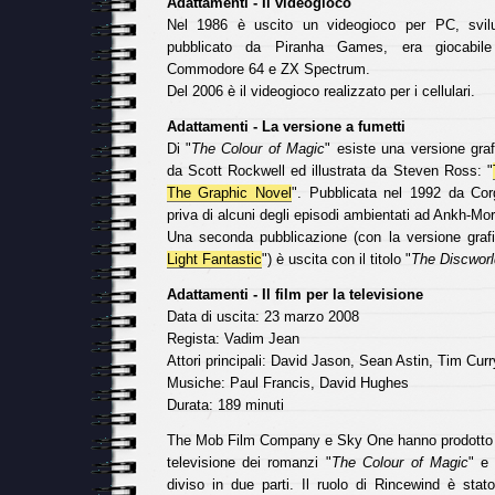
Adattamenti - Il videogioco
Nel 1986 è uscito un videogioco per PC, svil
pubblicato da Piranha Games, era giocabi
Commodore 64 e ZX Spectrum.
Del 2006 è il videogioco realizzato per i cellulari.
Adattamenti - La versione a fumetti
Di "
The Colour of Magic
" esiste una versione graf
da Scott Rockwell ed illustrata da Steven Ross: "
The Graphic Novel
". Pubblicata nel 1992 da Cor
priva di alcuni degli episodi ambientati ad Ankh-Mor
Una seconda pubblicazione (con la versione graf
Light Fantastic
") è uscita con il titolo "
The Discworl
Adattamenti - Il film per la televisione
Data di uscita: 23 marzo 2008
Regista: Vadim Jean
Attori principali: David Jason, Sean Astin, Tim Curr
Musiche: Paul Francis, David Hughes
Durata: 189 minuti
The Mob Film Company e Sky One hanno prodotto 
televisione dei romanzi "
The Colour of Magic
" e 
diviso in due parti. Il ruolo di Rincewind è stat