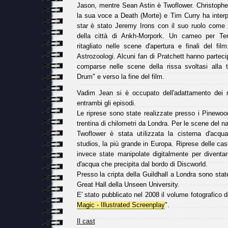
Jason, mentre Sean Astin è Twoflower. Christophe
la sua voce a Death (Morte) e Tim Curry ha inter
star è stato Jeremy Irons con il suo ruolo come L
della città di Ankh-Morpork. Un cameo per Ter
ritagliato nelle scene d'apertura e finali del film
Astrozoologi. Alcuni fan di Pratchett hanno parteci
comparse nelle scene della rissa svoltasi alla
Drum" e verso la fine del film.
Vadim Jean si è occupato dell'adattamento dei 
entrambi gli episodi.
Le riprese sono state realizzate presso i Pinewoo
trentina di chilometri da Londra. Per le scene del n
Twoflower è stata utilizzata la cisterna d'acqu
studios, la più grande in Europa. Riprese delle ca
invece state manipolate digitalmente per diventar
d'acqua che precipita dal bordo di Discworld.
Presso la cripta della Guildhall a Londra sono stat
Great Hall della Unseen University.
E' stato pubblicato nel 2008 il volume fotografico de
Magic - Illustrated Screenplay
".
Il cast