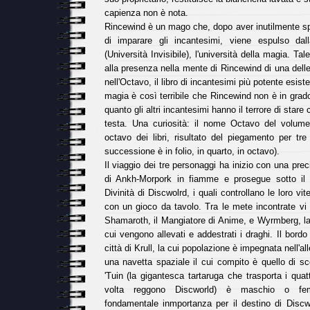
capienza non è nota.
Rincewind è un mago che, dopo aver inutilmente s
di imparare gli incantesimi, viene espulso dal
(Università Invisibile), l'università della magia. Tal
alla presenza nella mente di Rincewind di una dell
nell'Octavo, il libro di incantesimi più potente esis
magia è così terribile che Rincewind non è in grado
quanto gli altri incantesimi hanno il terrore di star
testa. Una curiosità: il nome Octavo del volume 
octavo dei libri, risultato del piegamento per tre 
successione è in folio, in quarto, in octavo).
Il viaggio dei tre personaggi ha inizio con una preci
di Ankh-Morpork in fiamme e prosegue sotto il di
Divinità di Discwolrd, i quali controllano le loro vi
con un gioco da tavolo. Tra le mete incontrate vi 
Shamaroth, il Mangiatore di Anime, e Wyrmberg, la
cui vengono allevati e addestrati i draghi. Il bord
città di Krull, la cui popolazione è impegnata nell'al
una navetta spaziale il cui compito è quello di s
'Tuin (la gigantesca tartaruga che trasporta i quat
volta reggono Discworld) è maschio o fe
fondamentale inmportanza per il destino di Disc