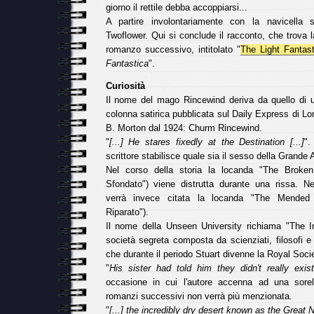
giorno il rettile debba accoppiarsi...
A partire involontariamente con la navicella
Twoflower. Qui si conclude il racconto, che trova 
romanzo successivo, intitolato "
The Light Fantast
Fantastica
".
Curiosità
Il nome del mago Rincewind deriva da quello di 
colonna satirica pubblicata sul Daily Express di Lo
B. Morton dal 1924: Churm Rincewind.
"
[...] He stares fixedly at the Destination [...]
".
scrittore stabilisce quale sia il sesso della Grande 
Nel corso della storia la locanda "The Broke
Sfondato") viene distrutta durante una rissa. N
verrà invece citata la locanda "The Mended
Riparato").
Il nome della Unseen University richiama "The In
società segreta composta da scienziati, filosofi e 
che durante il periodo Stuart divenne la Royal Socie
"
His sister had told him they didn't really exist
occasione in cui l'autore accenna ad una sorel
romanzi successivi non verrà più menzionata.
"
[...] the incredibly dry desert known as the Great Ne