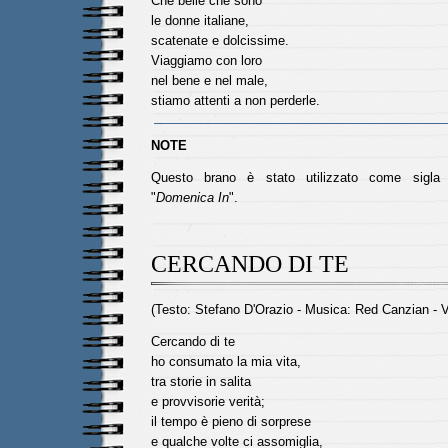
Che belle che sono
le donne italiane,
scatenate e dolcissime.
Viaggiamo con loro
nel bene e nel male,
stiamo attenti a non perderle.
NOTE
Questo brano è stato utilizzato come sigla 
"
Domenica In
".
CERCANDO DI TE
(Testo: Stefano D'Orazio - Musica: Red Canzian - 
Cercando di te
ho consumato la mia vita,
tra storie in salita
e provvisorie verità;
il tempo è pieno di sorprese
e qualche volte ci assomiglia,