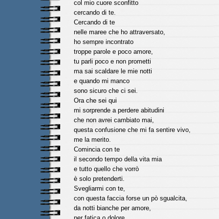
col mio cuore sconfitto
cercando di te.
Cercando di te
nelle maree che ho attraversato,
ho sempre incontrato
troppe parole e poco amore,
tu parli poco e non prometti
ma sai scaldare le mie notti
e quando mi manco
sono sicuro che ci sei.
Ora che sei qui
mi sorprende a perdere abitudini
che non avrei cambiato mai,
questa confusione che mi fa sentire vivo,
me la merito.
Comincia con te
il secondo tempo della vita mia
e tutto quello che vorrò
è solo pretenderti.
Svegliarmi con te,
con questa faccia forse un pò sgualcita,
da notti bianche per amore,
per fatica o dolore,