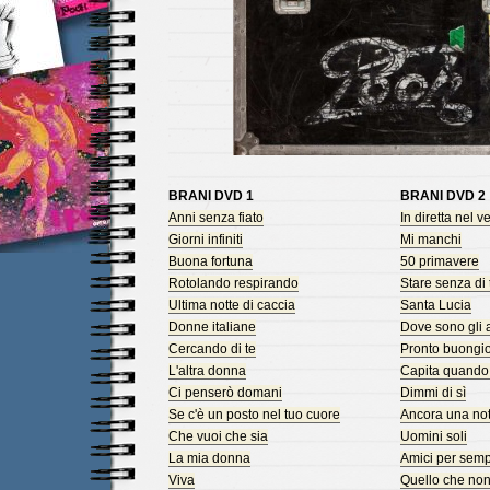
BRANI DVD 1
BRANI DVD 2
Anni senza fiato
In diretta nel v
Giorni infiniti
Mi manchi
Buona fortuna
50 primavere
Rotolando respirando
Stare senza di 
Ultima notte di caccia
Santa Lucia
Donne italiane
Dove sono gli al
Cercando di te
Pronto buongio
L'altra donna
Capita quando 
Ci penserò domani
Dimmi di sì
Se c'è un posto nel tuo cuore
Ancora una not
Che vuoi che sia
Uomini soli
La mia donna
Amici per sem
Viva
Quello che non