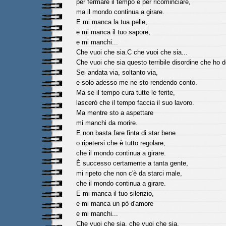
per fermare il tempo e per ricominciare,
ma il mondo continua a girare.
E mi manca la tua pelle,
e mi manca il tuo sapore,
e mi manchi...
Che vuoi che sia.C che vuoi che sia...
Che vuoi che sia questo terribile disordine che ho d
Sei andata via, soltanto via,
e solo adesso me ne sto rendendo conto.
Ma se il tempo cura tutte le ferite,
lascerò che il tempo faccia il suo lavoro.
Ma mentre sto a aspettare
mi manchi da morire.
E non basta fare finta di star bene
o ripetersi che è tutto regolare,
che il mondo continua a girare.
È successo certamente a tanta gente,
mi ripeto che non c'è da starci male,
che il mondo continua a girare.
E mi manca il tuo silenzio,
e mi manca un pò d'amore
e mi manchi...
Che vuoi che sia, che vuoi che sia.