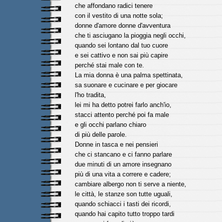
che affondano radici tenere
con il vestito di una notte sola;
donne d'amore donne d'avventura
che ti asciugano la pioggia negli occhi,
quando sei lontano dal tuo cuore
e sei cattivo e non sai più capire
perché stai male con te.
La mia donna è una palma spettinata,
sa suonare e cucinare e per giocare
l'ho tradita,
lei mi ha detto potrei farlo anch'io,
stacci attento perché poi fa male
e gli occhi parlano chiaro
di più delle parole.
Donne in tasca e nei pensieri
che ci stancano e ci fanno parlare
due minuti di un amore insegnano
più di una vita a correre e cadere;
cambiare albergo non ti serve a niente,
le città, le stanze son tutte uguali,
quando schiacci i tasti dei ricordi,
quando hai capito tutto troppo tardi