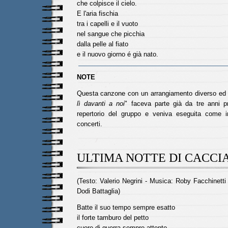
che colpisce il cielo.
E l'aria fischia
tra i capelli e il vuoto
nel sangue che picchia
dalla pelle al fiato
e il nuovo giorno é già nato.
NOTE
Questa canzone con un arrangiamento diverso ed il
lì davanti a noi
" faceva parte già da tre anni pr
repertorio del gruppo e veniva eseguita come i
concerti.
ULTIMA NOTTE DI CACCI
(Testo: Valerio Negrini - Musica: Roby Facchinett
Dodi Battaglia)
Batte il suo tempo sempre esatto
il forte tamburo del petto
cuore di guerra sempre attento