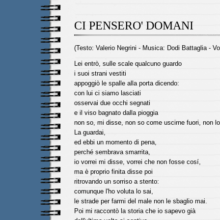
CI PENSERO' DOMANI
(Testo: Valerio Negrini - Musica: Dodi Battaglia - V
Lei entrò, sulle scale qualcuno guardo
i suoi strani vestiti
appoggiò le spalle alla porta dicendo:
con lui ci siamo lasciati
osservai due occhi segnati
e il viso bagnato dalla pioggia
non so, mi disse, non so come uscirne fuori, non lo
La guardai,
ed ebbi un momento di pena,
perché sembrava smarrita,
io vorrei mi disse, vorrei che non fosse cosí,
ma è proprio finita disse poi
ritrovando un sorriso a stento:
comunque l'ho voluta lo sai,
le strade per farmi del male non le sbaglio mai.
Poi mi raccontò la storia che io sapevo già