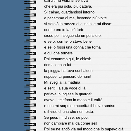
dall'ultima volta si sentiva
che era più sola, più cattiva.
Si calmò, guardandosi intorno
e parlammo di me, bevendo più volte
si sdraiò in mezzo ai cuscini e mi disse:
con te ero io la più forte
disse poi inseguendo un pensiero:
è vero, con te io stavo bene
e se io fossi una donna che torna
è qui che tornerei.
Poi cenammo qui, le chiesi:
domani cosa fai
la pioggia batteva sui balconi
rispose: ci penserò domani!
Mi svegliai la mattina
e sentii la sua voce di là:
parlava in inglese la guardai:
aveva il telefono in mano e il caffè
e non mi sorprese accettai il breve sorriso
e il viso di una che non resta.
Se puoi, mi disse, se puoi,
non cambiare mai da come sei!
Poi se ne andò via nel modo che io sapevo già,