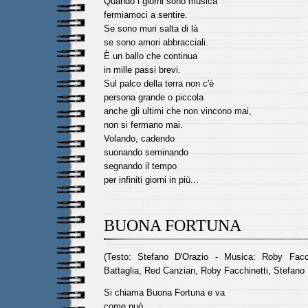
Quando i giorni sono musica
fermiamoci a sentire.
Se sono muri salta di là
se sono amori abbracciali.
È un ballo che continua
in mille passi brevi.
Sul palco della terra non c'è
persona grande o piccola
anche gli ultimi che non vincono mai,
non si fermano mai.
Volando, cadendo
suonando seminando
segnando il tempo
per infiniti giorni in più...
BUONA FORTUNA
(Testo: Stefano D'Orazio - Musica: Roby Facc
Battaglia, Red Canzian, Roby Facchinetti, Stefano 
Si chiama Buona Fortuna e va
come può