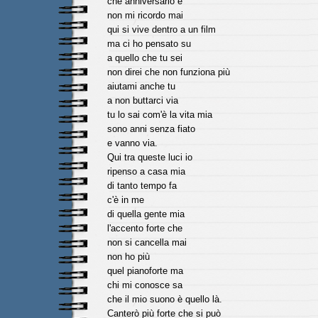
che anniversario è
non mi ricordo mai
qui si vive dentro a un film
ma ci ho pensato su
a quello che tu sei
non direi che non funziona più
aiutami anche tu
a non buttarci via
tu lo sai com'è la vita mia
sono anni senza fiato
e vanno via.
Qui tra queste luci io
ripenso a casa mia
di tanto tempo fa
c'è in me
di quella gente mia
l'accento forte che
non si cancella mai
non ho più
quel pianoforte ma
chi mi conosce sa
che il mio suono è quello là.
Canterò più forte che si può