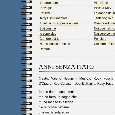
Il giorno prima
Vieni fuori
Risveglio
Piccola Katy
Parsifal
La donna del 
Terry B (strumentale)
Tanta voglia di 
Il cielo è blu sopra le nuvole
Dammi solo un
Stai con me
Noi due nel mo
Io sono vivo
Nascerò con te
Canterò per te
Pensiero
Non siamo in pericolo
Chi fermerà la
Domani
ANNI SENZA FIATO
(Testo: Valerio Negrini - Musica: Roby Facchin
D'Orazio, Red Canzian, Dodi Battaglia, Roby Facchi
Io non dormo quasi mai
ma ho fatto un sogno che
mi ha messo in allegria
c'è la nostra batteria
che va da sola ed io