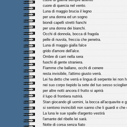
cuore di quercia nel vento.
Luna di maggio brucia il legno
per una donna ed un sogno
biondi capelli stretti fianchi
per una donna dei bianchi.
Occhi di donnola, bocca di fragola
pelle di nuvola, freccia che penetra.
Luna di maggio gialla falce
grido d'amore dell'alce.
Ombre di carri nella sera
fuochi di gente straniera.
Fiamme che ballano, occhi di cenere
resta invisibile, l'attimo giusto verrà.
Lei ha detto che verrà e lingua di serpente lei non h
nei suo corpo tiepido la sete del tuo sesso scioglie
per altre notti ancora il frutto si aprirà
il lupo di frontiera nutrirà.
Stan giocando gli uomini, la bocca all'acquavite e gl
si sentono invincibili non sanno che li guardi e che c
La luna le sue spalle d'argento vestirà
l'amante del ribelle lei sarà.
Notte di corsa senza fiato