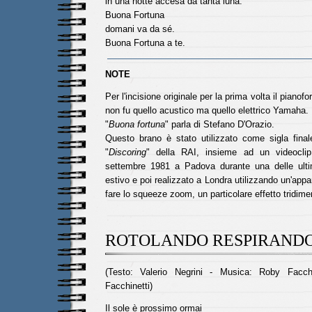
in una notte accesa da tanta luna.
Buona Fortuna
domani va da sé.
Buona Fortuna a te.
NOTE
Per l'incisione originale per la prima volta il pianof
non fu quello acustico ma quello elettrico Yamaha.
"
Buona fortuna
" parla di Stefano D'Orazio.
Questo brano è stato utilizzato come sigla final
"
Discoring
" della RAI, insieme ad un videocli
settembre 1981 a Padova durante una delle ulti
estivo e poi realizzato a Londra utilizzando un'appa
fare lo squeeze zoom, un particolare effetto tridime
ROTOLANDO RESPIRAND
(Testo: Valerio Negrini - Musica: Roby Facch
Facchinetti)
Il sole è prossimo ormai