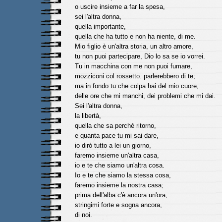
o uscire insieme a far la spesa,
sei l'altra donna,
quella importante,
quella che ha tutto e non ha niente, di me.
Mio figlio è un'altra storia, un altro amore,
tu non puoi partecipare, Dio lo sa se io vorrei.
Tu in macchina con me non puoi fumare,
mozziconi col rossetto. parlerebbero di te;
ma in fondo tu che colpa hai del mio cuore,
delle ore che mi manchi, dei problemi che mi dai.
Sei l'altra donna,
la libertà,
quella che sa perché ritorno,
e quanta pace tu mi sai dare,
io dirò tutto a lei un giorno,
faremo insieme un'altra casa,
io e te che siamo un'altra cosa.
Io e te che siamo la stessa cosa,
faremo insieme la nostra casa;
prima dell'alba c'è ancora un'ora,
stringimi forte e sogna ancora,
di noi.