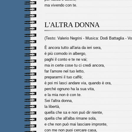
ma vivendo con te.
L'ALTRA DONNA
(Testo: Valerio Negrini - Musica: Dodi Battaglia - Vo
È ancora tutto all'aria da ieri sera,
è più comodo in albergo,
paghi il conto e te ne vai;
ma in certe cose tu ci credi ancora,
far l'amore nel tuo letto,
prepararmi il tuo caffè;
è poi mi lasci andare via, quando è ora,
perché ognuno ha la sua vita,
e la mia non è con te.
Sei l'altra donna,
la libertà,
quella che sa e non può dir niente,
quella che all'alba rimane sola,
e che non può mai lasciare impronte,
con me non puoi cercare casa,