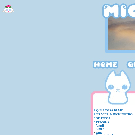
QUALCOSA DI ME
TRACCE D'INCHIOSTRO
SE FOSSI
PENSIERI
-
Angeli
-
Bimba
-
Sassi