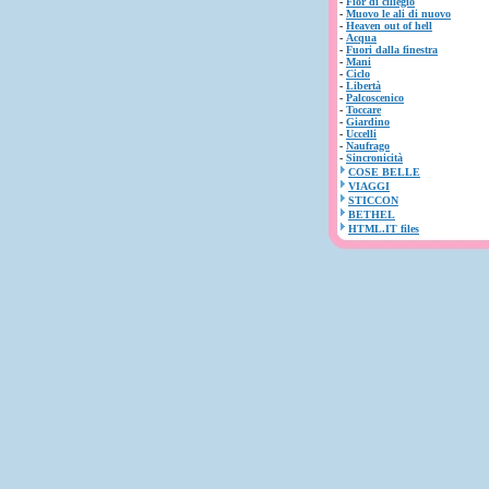
-
Fior di ciliegio
-
Muovo le ali di nuovo
-
Heaven out of hell
-
Acqua
-
Fuori dalla finestra
-
Mani
-
Ciclo
-
Libertà
-
Palcoscenico
-
Toccare
-
Giardino
-
Uccelli
-
Naufrago
-
Sincronicità
COSE BELLE
VIAGGI
STICCON
BETHEL
HTML.IT files