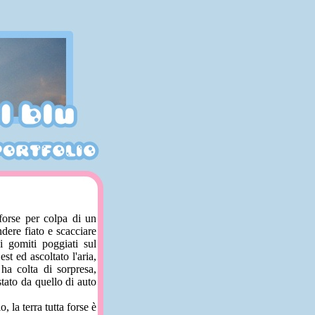
forse per colpa di un
ndere fiato e scacciare
i gomiti poggiati sul
st ed ascoltato l'aria,
ha colta di sorpresa,
stato da quello di auto
 la terra tutta forse è