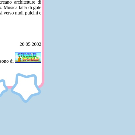
reano architetture di
. Musica fatta di gole
si verso nudi pulcini e
20.05.2002
 sono di