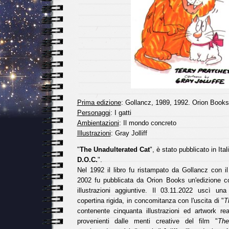
Prima edizione
: Gollancz, 1989, 1992. Orion Books
Personaggi
: I gatti
Ambientazioni
: Il mondo concreto
Illustrazioni
: Gray Jolliff
"
The Unadulterated Cat
", è stato pubblicato in Itali
D.O.C.
".
Nel 1992 il libro fu ristampato da Gollancz con il
2002 fu pubblicata da Orion Books un'edizione co
illustrazioni aggiuntive. Il 03.11.2022 uscì u
copertina rigida, in concomitanza con l'uscita di "
T
contenente cinquanta illustrazioni ed artwork real
provenienti dalle menti creative del film "
Th