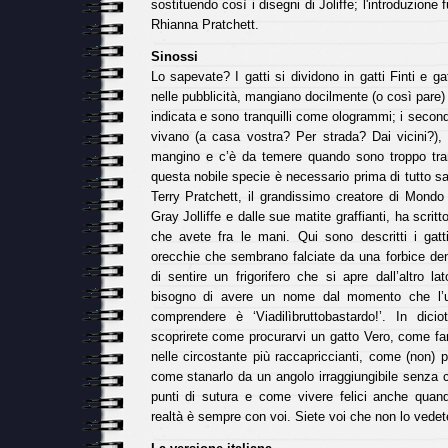
sostituendo così i disegni di Joliffe; l'introduzione f
Rhianna Pratchett.
Sinossi
Lo sapevate? I gatti si dividono in gatti Finti e gat
nelle pubblicità, mangiano docilmente (o così pare) i
indicata e sono tranquilli come ologrammi; i secon
vivano (a casa vostra? Per strada? Dai vicini?)
mangino e c’è da temere quando sono troppo tranq
questa nobile specie è necessario prima di tutto s
Terry Pratchett, il grandissimo creatore di Mondo
Gray Jolliffe e dalle sue matite graffianti, ha scrit
che avete fra le mani. Qui sono descritti i gatti
orecchie che sembrano falciate da una forbice dent
di sentire un frigorifero che si apre dall’altro l
bisogno di avere un nome dal momento che l’u
comprendere è ‘Viadilìbruttobastardo!’. In diciott
scoprirete come procurarvi un gatto Vero, come fa
nelle circostante più raccapriccianti, come (non) po
come stanarlo da un angolo irraggiungibile senza 
punti di sutura e come vivere felici anche quan
realtà è sempre con voi. Siete voi che non lo vedet