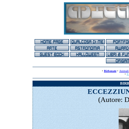
•
Birbonate
•
Animali
•
E
BIRB
ECCEZZIU
(Autore:
D