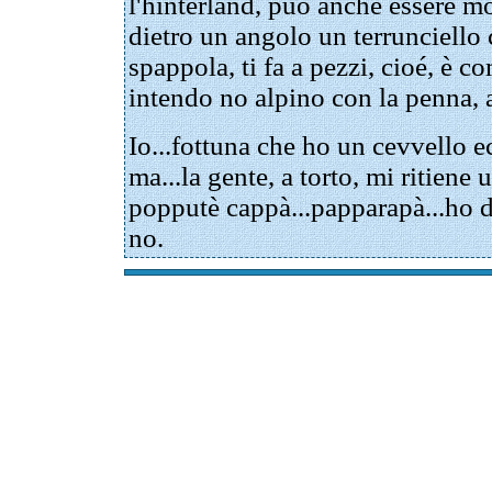
l'hinterland, può anche essere mo
dietro un angolo un terrunciello
spappola, ti fa a pezzi, cioé, è 
intendo no alpino con la penna, a
Io...fottuna che ho un cevvello e
ma...la gente, a torto, mi ritiene
popputè cappà...papparapà...ho 
no.