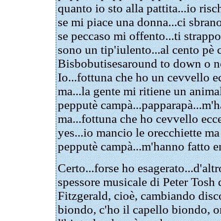
quanto io sto alla pattita...io risc
se mi piace una donna...ci sbrano
se peccaso mi offento...ti strappo
sono un tip'iulento...al cento pè 
Bisbobutisesaround to down o n
Io...fottuna che ho un cevvello 
ma...la gente mi ritiene un anima
pepputè campà...papparapà...m'h
ma...fottuna che ho cevvello ecc
yes...io mancio le orecchiette ma 
pepputè campà...m'hanno fatto e
Certo...forse ho esagerato...d'alt
spessore musicale di Peter Tosh 
Fitzgerald, cioè, cambiando disco
biondo, c'ho il capello biondo, or