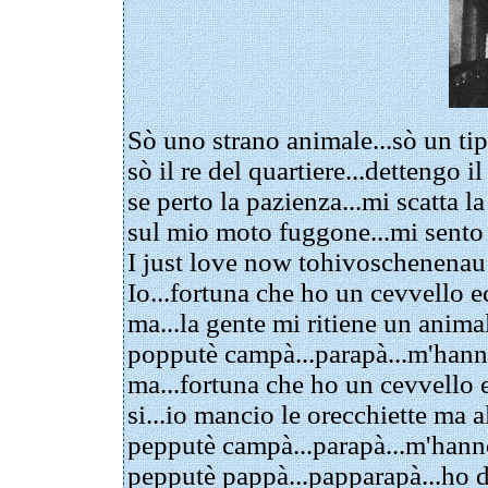
Sò uno strano animale...sò un ti
sò il re del quartiere...dettengo il
se perto la pazienza...mi scatta la
sul mio moto fuggone...mi sento 
I just love now tohivoschenenau
Io...fortuna che ho un cevvello 
ma...la gente mi ritiene un anima
popputè campà...parapà...m'hann
ma...fortuna che ho un cevvello 
si...io mancio le orecchiette ma a
pepputè campà...parapà...m'hann
pepputè pappà...papparapà...ho 