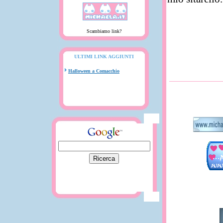
Scambiamo link?
ULTIMI LINK AGGIUNTI
Halloween a Comacchio