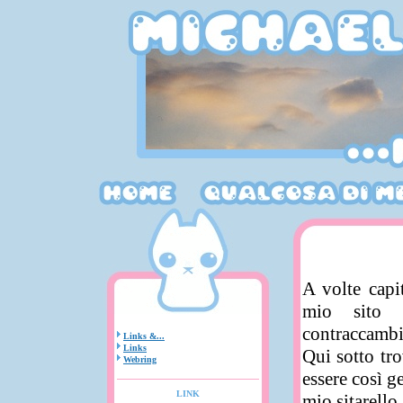
A volte capi
mio sito 
contraccambi
Links &...
Links
Qui sotto tro
Webring
essere così g
LINK
mio sitarello.