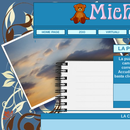
HOME PAGE
ZOO
VIRTUALI
I
LA 
La puz
came
corr
Accudi
basta cl
LA 