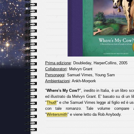
Prima edizione
: Doubleday, HarperCollins, 2005
Collaboratori
: Melvyn Grant
Personaggi
: Samuel Vimes, Young Sam
Ambientazioni
: Ankh-Morpork
"
Where's My Cow?
", inedito in Italia, è un libro s
ed illustrato da Melvyn Grant. E' basato su di un l
"
Thud!
" e che Samuel Vimes legge al figlio ed è u
con tale romanzo. Tale volume compare 
"
Wintersmith
" e viene letto da Rob Anybody.