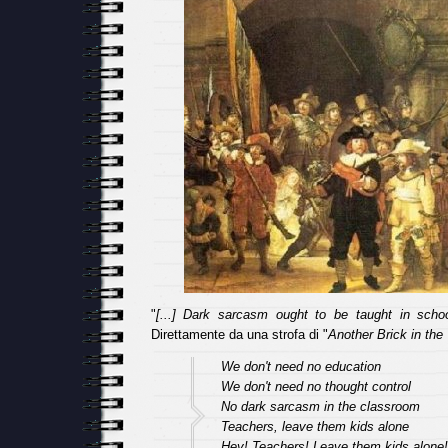
"
[...] Dark sarcasm ought to be taught in schoo
Direttamente da una strofa di "
Another Brick in the
We don't need no education
We don't need no thought control
No dark sarcasm in the classroom
Teachers, leave them kids alone
Hey! Teachers! Leave them kids alone!