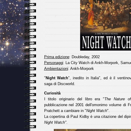
Prima edizione
: Doubleday, 2002
Personaggi
: La City Watch di Ankh-Morpork, Samu
Ambientazioni
: Ankh-Morpork
"
Night Watch
", inedito in Italia", ed è il venti
saga di Discworld.
Curiosità
I titolo originario del libro era "
The Nature o
pubblicazione nel 2001 dell'omonimo volume di Fr
Pratchett a cambiare in "
Night Watch
".
La copertina di Paul Kidby è una citazione del dip
Night Watch"
.