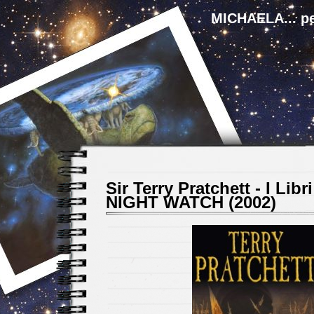
MICHAELA... pe
Sir Terry Pratchett - I Libri
NIGHT WATCH (2002)