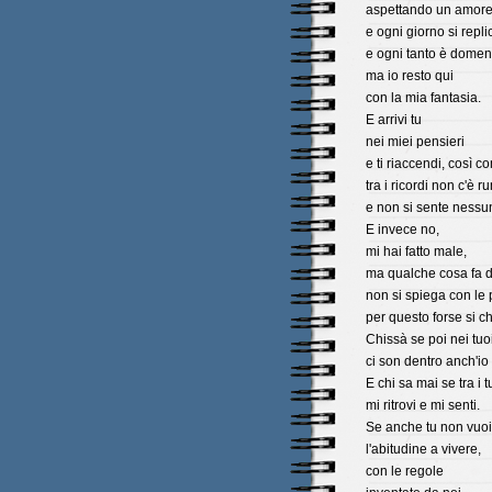
aspettando un amor
e ogni giorno si repli
e ogni tanto è domen
ma io resto qui
con la mia fantasia.
E arrivi tu
nei miei pensieri
e ti riaccendi, così co
tra i ricordi non c'è 
e non si sente nessu
E invece no,
mi hai fatto male,
ma qualche cosa fa d
non si spiega con le 
per questo forse si 
Chissà se poi nei tuo
ci son dentro anch'io
E chi sa mai se tra i 
mi ritrovi e mi senti.
Se anche tu non vuoi
l'abitudine a vivere,
con le regole