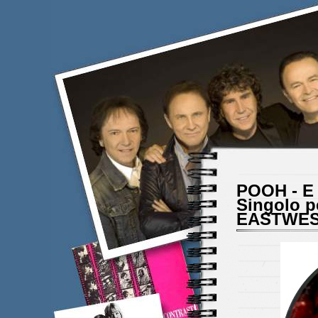
POOH - E a
Singolo p
EASTWES