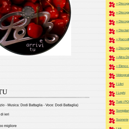
+ Discogr
+ Discogr
+ Discogr
+ Disclai
+ Raccol
+ Discogr
+ Altra D
+ Elenco 
Videograf
I Libri
TU
I Loghi
Tutti i 
zio - Musica: Dodi Battaglia - Voce: Dodi Battaglia)
Somiglia
di ieri
Suonerie
po migliore
Link