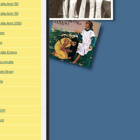
afia Anni '80
afia Anni '90
afia Anni 2000
mer
te
afia Estera
iscografia
dei Brani
ia
POOH
nze