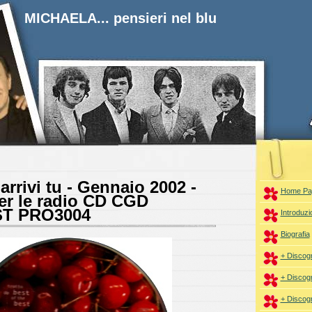
MICHAELA... pensieri nel blu
rrivi tu - Gennaio 2002 -
Home Pa
er le radio CD CGD
T PRO3004
Introduzi
Biografia
+ Discogr
+ Discogr
+ Discogr