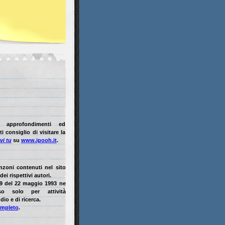
i approfondimenti ed
i consiglio di visitare la
vi tu
su
www.ipooh.it
.
anzoni contenuti nel sito
ei rispettivi autori.
9 del 22 maggio 1993 ne
so solo per attività
dio e di ricerca.
ompleto
.