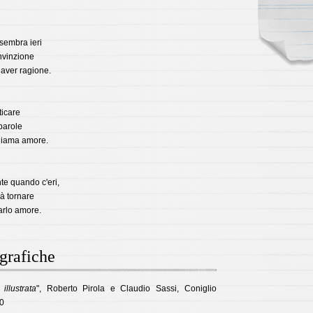
sembra ieri
nvinzione
aver ragione.
icare
parole
chiama amore.
e quando c'eri,
à tornare
rlo amore.
ografiche
illustrata
", Roberto Pirola e Claudio Sassi, Coniglio
0