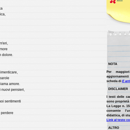
e
ca
ica,
m'eri,
rumore
n dolore.
NOTA
Per maggior
imenticare,
aggiornamenti t
parole
scheda di
E arri
chiama amore.
DISCLAIMER
i nuovi pensieri,
I testi delle c
tuoi sentimenti
sono proprietà d
La Legge n. 15
consente l'u
 perdere
didattica, di stu
Link al testo c
ALTRO