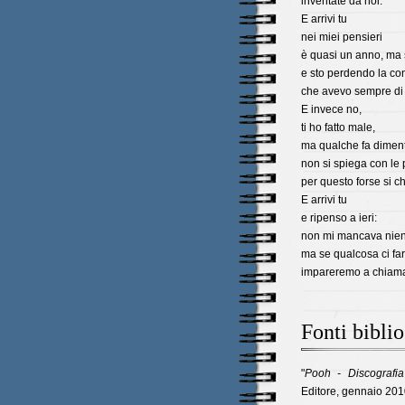
inventate da noi.
E arrivi tu
nei miei pensieri
è quasi un anno, ma 
e sto perdendo la co
che avevo sempre di 
E invece no,
ti ho fatto male,
ma qualche fa diment
non si spiega con le 
per questo forse si 
E arrivi tu
e ripenso a ieri:
non mi mancava nient
ma se qualcosa ci far
impareremo a chiama
Fonti bibli
"
Pooh - Discografia 
Editore, gennaio 201