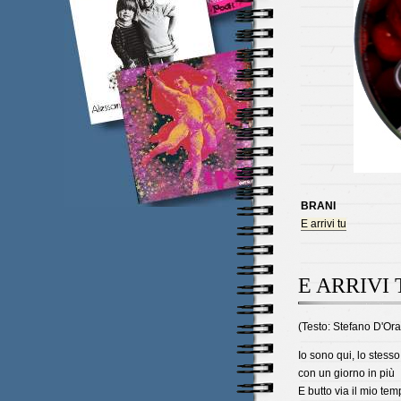
BRANI
E arrivi tu
E ARRIVI 
(Testo: Stefano D'Ora
Io sono qui, lo stesso 
con un giorno in più
E butto via il mio tem