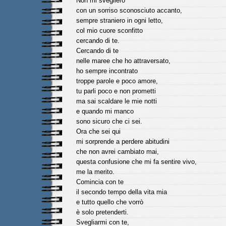
Non mi sveglierò
con un sorriso sconosciuto accanto,
sempre straniero in ogni letto,
col mio cuore sconfitto
cercando di te.
Cercando di te
nelle maree che ho attraversato,
ho sempre incontrato
troppe parole e poco amore,
tu parli poco e non prometti
ma sai scaldare le mie notti
e quando mi manco
sono sicuro che ci sei.
Ora che sei qui
mi sorprende a perdere abitudini
che non avrei cambiato mai,
questa confusione che mi fa sentire vivo,
me la merito.
Comincia con te
il secondo tempo della vita mia
e tutto quello che vorrò
è solo pretenderti.
Svegliarmi con te,