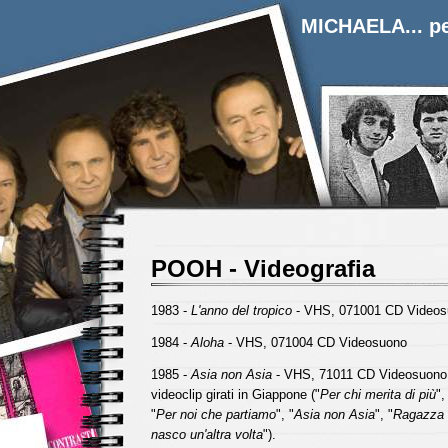
MICHAELA... pe
POOH - Videografia
1983 -
L'anno del tropico
- VHS, 071001 CD Videos
1984 -
Aloha
- VHS, 071004 CD Videosuono
1985 -
Asia non Asia
- VHS, 71011 CD Videosuono;
videoclip girati in Giappone ("
Per chi merita di più
",
"
Per noi che partiamo
", "
Asia non Asia
", "
Ragazza 
nasco un'altra volta
").