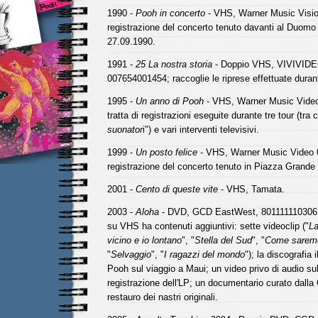
1990 -
Pooh in concerto
- VHS, Warner Music Visi
registrazione del concerto tenuto davanti al Duomo d
27.09.1990.
1991 -
25 La nostra storia
- Doppio VHS, VIVIVID
007654001454; raccoglie le riprese effettuate durante
1995 -
Un anno di Pooh
- VHS, Warner Music Video
tratta di registrazioni eseguite durante tre tour (tra c
suonator
i") e vari interventi televisivi.
1999 -
Un posto felice
- VHS, Warner Music Video 
registrazione del concerto tenuto in Piazza Grande
2001 -
Cento di queste vite
- VHS, Tamata.
2003 -
Aloha
- DVD, GCD EastWest, 801111110306; r
su VHS ha contenuti aggiuntivi: sette videoclip ("
La
vicino e io lontano
", "
Stella del Sud
", "
Come sarem
"
Selvaggio
", "
I ragazzi del mondo
"); la discografia i
Pooh sul viaggio a Maui; un video privo di audio su
registrazione dell'LP; un documentario curato dalla
restauro dei nastri originali.