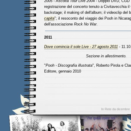
2005 -
Ascolta Tour Live 2004
- Doppio DVD, CGD E
registrazione del concerto tenuto a Civitavecchia il
backstage; il making of dell'album; il videoclip del 
capita
"; il resoconto del viaggio dei Pooh in Nicara
dell'associazione
Rock No War
.
2011
Dove comincia il sole Live - 27 agosto 2011
- 11.10
Sezione in allestimento.
"
Pooh - Discografia illustrata
", Roberto Pirola e Cla
Editore, gennaio 2010
In Rete da dicembre 