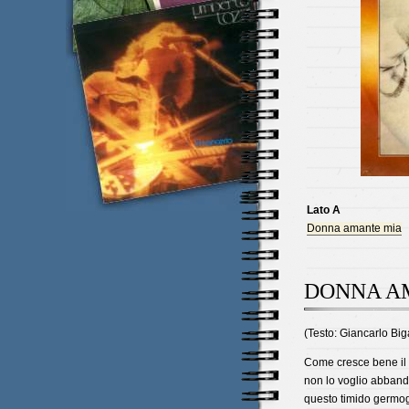
Lato A
Donna amante mia
DONNA A
(Testo: Giancarlo Big
Come cresce bene il 
non lo voglio abband
questo timido germog