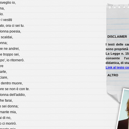
 sveglio io,
ina,
io.
 vestiti
o, ora ci sei tu.
onna poesia,
DISCLAIMER
 scaldai,
onna;
I testi delle c
me ne andrei,
sono proprietà d
La Legge n. 15
e troppo sei,
consente l'u
o', io ritornerò.
didattica, di stu
are
Link al testo c
arte,
ALTRO
ciare,
 e dentro muore,
ore se non è con te.
onna dell'addio,
he farai,
e sei donna;
amante mia,
i di no,
o ci morirò.