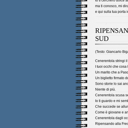
Io ti cercherò dolce 
ma ti conosco, mi dira
e qui sulla tua porta i
RIPENSAN
SUD
(Testo: Giancarlo Big
Cenerentola stringi il
I tuoi occhi che cosa
Un marito che a Pas
Un biglietto firmato 
Sono storie lo sai an
Niente di più.
Cenerentola scusa s
Io ti guardo e mi sem
Che succede se allu
Come è giovane e ant
Cenerentola dagli occ
Ripensando alla Frec