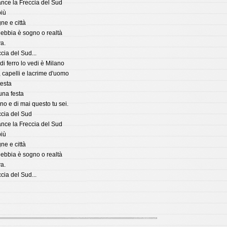
nce la Freccia del Sud
più
e e città
ebbia è sogno o realtà
a.
ia del Sud...
di ferro lo vedi è Milano
, capelli e lacrime d'uomo
testa
una festa
o e di mai questo tu sei.
cia del Sud
nce la Freccia del Sud
più
e e città
ebbia è sogno o realtà
a.
ia del Sud...
e