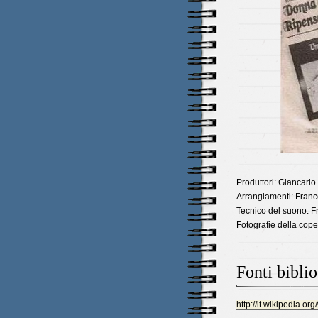
Produttori: Giancarlo
Arrangiamenti: Franc
Tecnico del suono: F
Fotografie della coper
Fonti bibli
http://it.wikipedia.