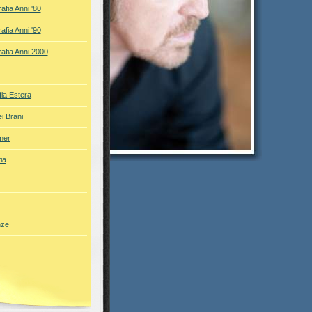
afia Anni '80
afia Anni '90
afia Anni 2000
ia Estera
i Brani
mer
ia
nze