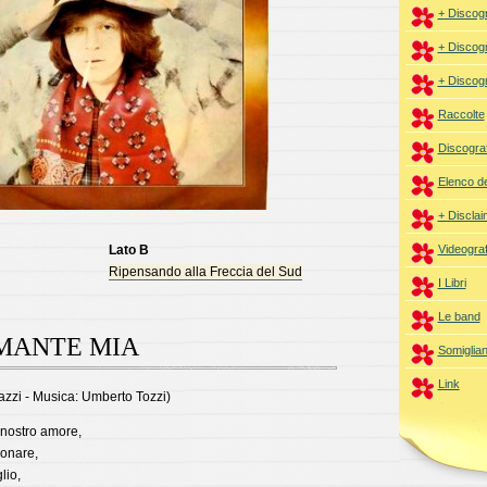
+ Discogr
+ Discogr
+ Discogr
Raccolte
Discograf
Elenco de
+ Disclai
Lato B
Videograf
Ripensando alla Freccia del Sud
I Libri
Le band
MANTE MIA
Somiglia
Link
azzi - Musica: Umberto Tozzi)
nostro amore,
onare,
lio,