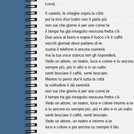
Luca)
Il varietà, le streghe sopra la città
poi la tivù d'un tratto non ti parla più
non sai che giorno è per uno come te
il tempo ha già inseguito nessuna fretta c'è.
Due uova al burro e sopra il fuoco c'è il caffé
vecchi giornali dove parlano di te
suona il telefono e ancora suonerà
ma la tua voce stanca non gli risponderà.
Vedo un attore, un teatro, luce e colore e tu ancora
sempre più, più in alto e in un salto
senti bruciare il caffé, senti bruciato.
Mentre tu pensi dov'è tutta la città
la solitudine ti dà serenità
non sai che giorno è per uno come te
il tempo ha già inseguito nessuna fretta c'è.
Vedo un attore, un teatro, luce e colore intorno a te
e tu ancora su sempre più, più in alto e in un salto
senti bruciare il caffé, senti bruciato.
Vedo un attore, un teatro e intorno a te
luce e colore e poi ancora su sempre il blu.